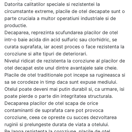
Datorita calitatilor speciale si rezistentei la
circumstante extreme, placile de otel decapate sunt o
parte cruciala a multor operatiuni industriale si de
productie.
Decaparea, reprezinta scufundarea placilor de otel
intr-o baie acida din acid sulfuric sau clorhidric, se
curata suprafata, iar acest proces o face rezistenta la
coroziune si alte tipuri de deteriorari.
Nivelul ridicat de rezistenta la coroziune al placilor de
otel decapat este unul dintre avantajele sale cheie.
Placile de otel traditionale pot incepe sa rugineasca si
sa se corodeze in timp daca sunt expuse mediului.
Otelul poate deveni mai putin durabil si, ca urmare, isi
poate pierde o parte din integritatea structurala.
Decaparea placilor de otel scapa de orice
contaminanti de suprafata care pot provoca
coroziune, ceea ce opreste cu succes dezvoltarea
ruginii si prelungeste durata de viata a otelului.
Pe langa rezistenta la coroziune, placile de otel