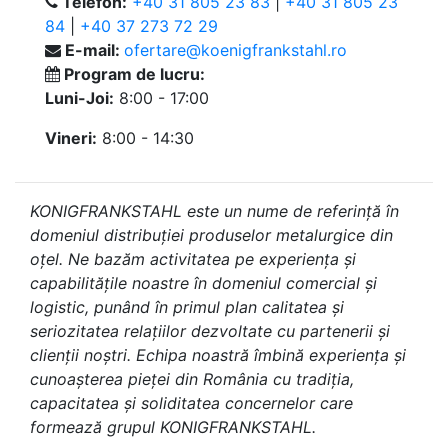
Telefon:
+40 31 805 23 83
|
+40 31 805 23
84
|
+40 37 273 72 29
E-mail:
ofertare@koenigfrankstahl.ro
Program de lucru:
Luni-Joi:
8:00 - 17:00
Vineri:
8:00 - 14:30
KONIGFRANKSTAHL este un nume de referință în
domeniul distribuției produselor metalurgice din
oțel. Ne bazăm activitatea pe experiența și
capabilitățile noastre în domeniul comercial și
logistic, punând în primul plan calitatea și
seriozitatea relațiilor dezvoltate cu partenerii și
clienții noștri. Echipa noastră îmbină experiența și
cunoașterea pieței din România cu tradiția,
capacitatea și soliditatea concernelor care
formează grupul KONIGFRANKSTAHL.