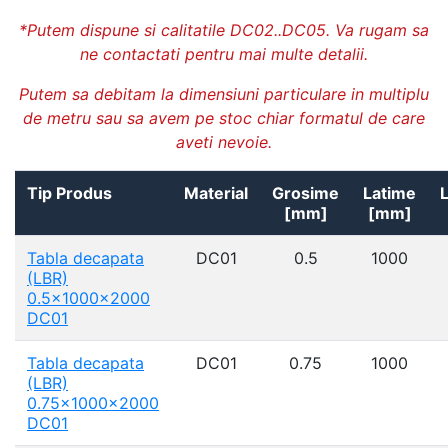
*Putem dispune si calitatile DC02..DC05. Va rugam sa
ne contactati pentru mai multe detalii.
Putem sa debitam la dimensiuni particulare in multiplu
de metru sau sa avem pe stoc chiar formatul de care
aveti nevoie.
Tip Produs
Material
Grosime
Latime
[mm]
[mm]
Tabla decapata
DC01
0.5
1000
(LBR)
0.5x1000x2000
DC01
Tabla decapata
DC01
0.75
1000
(LBR)
0.75x1000x2000
DC01