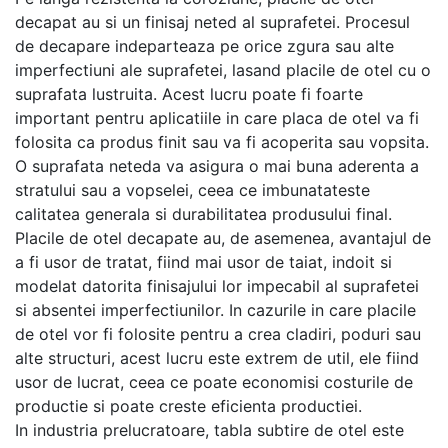
decapat au si un finisaj neted al suprafetei. Procesul
de decapare indeparteaza pe orice zgura sau alte
imperfectiuni ale suprafetei, lasand placile de otel cu o
suprafata lustruita. Acest lucru poate fi foarte
important pentru aplicatiile in care placa de otel va fi
folosita ca produs finit sau va fi acoperita sau vopsita.
O suprafata neteda va asigura o mai buna aderenta a
stratului sau a vopselei, ceea ce imbunatateste
calitatea generala si durabilitatea produsului final.
Placile de otel decapate au, de asemenea, avantajul de
a fi usor de tratat, fiind mai usor de taiat, indoit si
modelat datorita finisajului lor impecabil al suprafetei
si absentei imperfectiunilor. In cazurile in care placile
de otel vor fi folosite pentru a crea cladiri, poduri sau
alte structuri, acest lucru este extrem de util, ele fiind
usor de lucrat, ceea ce poate economisi costurile de
productie si poate creste eficienta productiei.
In industria prelucratoare, tabla subtire de otel este