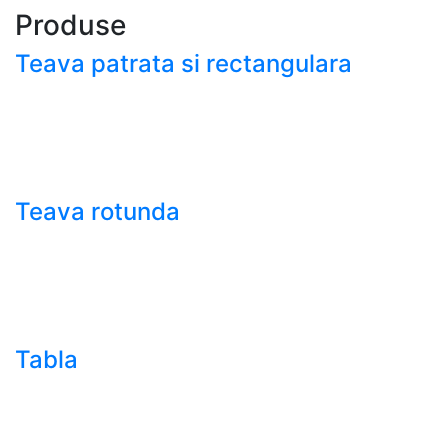
Produse
Teava patrata si rectangulara
- Teava patrata si rectangulara prelucrata la rece EN
10219
- Teava patrata si rectangulara finisata la cald EN
10210
Teava rotunda
- Teava rotunda fara sudura (trasa)
- Teava de presiune
- Teava hidraulica de precizie
- Teava rotunda cu sudura longitudinala
Tabla
- Tabla neagra subtire laminata la cald LBC (HRS /
HRC)
- Tabla groasa neagra laminata la cald LTG (HRP)