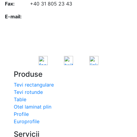
Fax:
+40 31 805 23 43
office@koenigfrankstahl.ro
E-mail:
office@kfs.ro
ofertare@koenigfrankstahl.ro
Produse
Tevi rectangulare
Tevi rotunde
Table
Otel laminat plin
Profile
Europrofile
Servicii