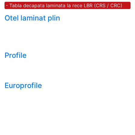
- Tabla decapata laminata la rece LBR (CRS / CRC)
Otel laminat plin
- Bara rotunda laminata din otel
- Bara patrata laminata din otel
- Otel Lat (Platbanda)
Profile
- Profil cornier S235 S355 S275
- Profil T S235 S275 S355
Europrofile
- Europrofile HEA S235, S275, S355
- Europrofile HEB S235, S275, S355
- Europrofile HEM S235, S275, S355
- Europrofile IPE S235, S275, S355
- Europrofile INP S235, S275, S355
- Europrofile UPE S235, S275, S355