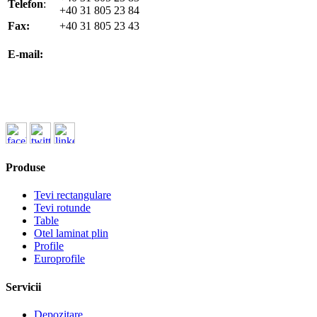
Telefon
:
+40 31 805 23 84
Fax:
+40 31 805 23 43
office@koenigfrankstahl.ro
E-mail:
office@kfs.ro
ofertare@koenigfrankstahl.ro
Produse
Tevi rectangulare
Tevi rotunde
Table
Otel laminat plin
Profile
Europrofile
Servicii
Depozitare