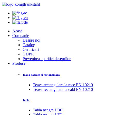
Acasa
Companie
Despre noi
Catalog
Certificari
GDPR
Prevenirea aparitiei deseurilor
Produse
Teava patrata si rectangulara
Teava rectangulara la rece EN 10219
Teava rectangulara la cald EN 10210
Tabla
Tabla neagra LBC
Tabla neagra LTG