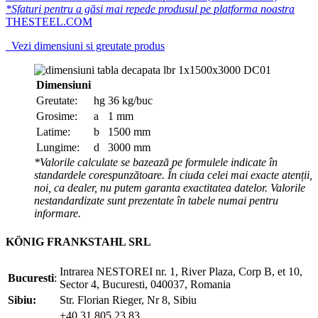
*Sfaturi pentru a găsi mai repede produsul pe platforma noastra
THESTEEL.COM
Vezi dimensiuni si greutate produs
Dimensiuni
Greutate:
hg
36 kg/buc
Grosime:
a
1 mm
Latime:
b
1500 mm
Lungime:
d
3000 mm
*Valorile calculate se bazează pe formulele indicate în
standardele corespunzătoare. În ciuda celei mai exacte atenții,
noi, ca dealer, nu putem garanta exactitatea datelor. Valorile
nestandardizate sunt prezentate în tabele numai pentru
informare.
KÖNIG FRANKSTAHL SRL
Intrarea NESTOREI nr. 1, River Plaza, Corp B, et 10,
Bucuresti
:
Sector 4, Bucuresti, 040037, Romania
Sibiu:
Str. Florian Rieger, Nr 8, Sibiu
+40 31 805 23 83