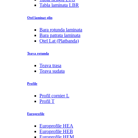
Tabla laminata LBR
Otel laminat plin
Bara rotunda laminata
Bara patrata laminata
Otel Lat (Platbanda)
Teava rotunda
Teava trasa
Teava sudata
Profile
Profil cornier L
Profil T
Europrofile
Europrofile HEA
Europrofile HEB
Europrofile HEM