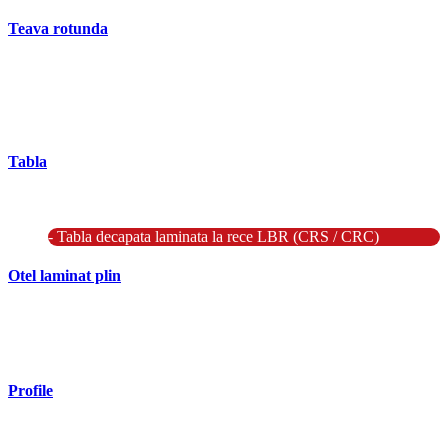
Teava rotunda
- Teava rotunda fara sudura (trasa)
- Teava de presiune
- Teava hidraulica de precizie
- Teava rotunda cu sudura longitudinala
Tabla
- Tabla neagra subtire laminata la cald LBC (HRS / HRC)
- Tabla groasa neagra laminata la cald LTG (HRP)
- Tabla decapata laminata la rece LBR (CRS / CRC)
Otel laminat plin
- Bara rotunda laminata din otel
- Bara patrata laminata din otel
- Otel Lat (Platbanda)
Profile
- Profil cornier S235 S355 S275
- Profil T S235 S275 S355