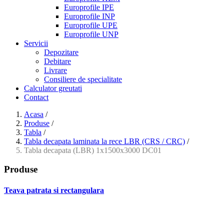
Europrofile IPE
Europrofile INP
Europrofile UPE
Europrofile UNP
Servicii
Depozitare
Debitare
Livrare
Consiliere de specialitate
Calculator greutati
Contact
Acasa
/
Produse
/
Tabla
/
Tabla decapata laminata la rece LBR (CRS / CRC)
/
Tabla decapata (LBR) 1x1500x3000 DC01
Produse
Teava patrata si rectangulara
- Teava patrata si rectangulara prelucrata la rece EN 10219
- Teava patrata si rectangulara finisata la cald EN 10210