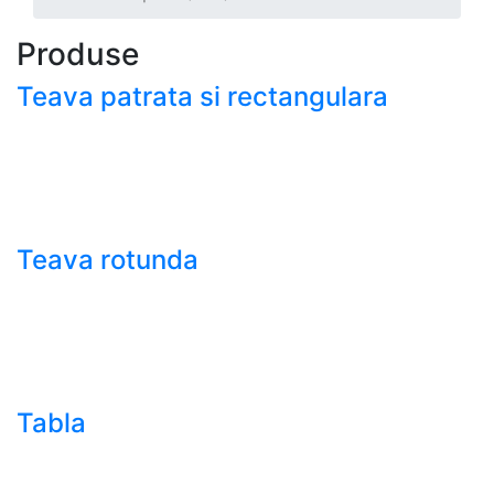
Produse
Teava patrata si rectangulara
- Teava patrata si rectangulara prelucrata la rece EN
10219
- Teava patrata si rectangulara finisata la cald EN
10210
Teava rotunda
- Teava rotunda fara sudura (trasa)
- Teava de presiune
- Teava hidraulica de precizie
- Teava rotunda cu sudura longitudinala
Tabla
- Tabla neagra subtire laminata la cald LBC (HRS /
HRC)