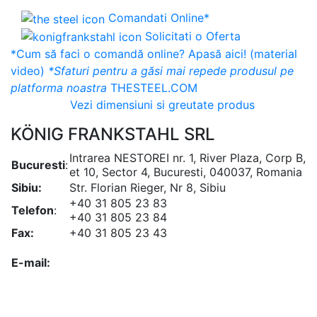
Comandati Online*
Solicitati o Oferta
*Cum să faci o comandă online? Apasă aici! (material
video)
*Sfaturi pentru a găsi mai repede produsul pe
platforma noastra
THESTEEL.COM
Vezi dimensiuni si greutate produs
KÖNIG FRANKSTAHL SRL
Intrarea NESTOREI nr. 1, River Plaza, Corp B,
Bucuresti
:
et 10, Sector 4, Bucuresti, 040037, Romania
Sibiu:
Str. Florian Rieger, Nr 8, Sibiu
+40 31 805 23 83
Telefon
:
+40 31 805 23 84
Fax:
+40 31 805 23 43
office@koenigfrankstahl.ro
E-mail:
office@kfs.ro
ofertare@koenigfrankstahl.ro