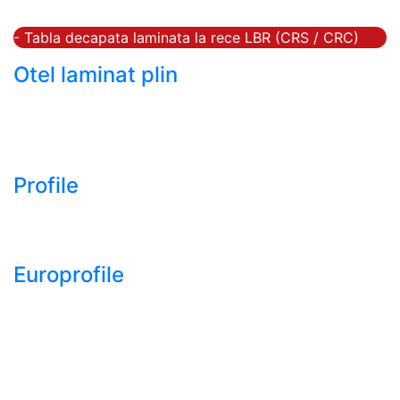
- Tabla groasa neagra laminata la cald LTG (HRP)
- Tabla decapata laminata la rece LBR (CRS / CRC)
Otel laminat plin
- Bara rotunda laminata din otel
- Bara patrata laminata din otel
- Otel Lat (Platbanda)
Profile
- Profil cornier S235 S355 S275
- Profil T S235 S275 S355
Europrofile
- Europrofile HEA S235, S275, S355
- Europrofile HEB S235, S275, S355
- Europrofile HEM S235, S275, S355
- Europrofile IPE S235, S275, S355
- Europrofile INP S235, S275, S355