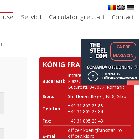
duse
Servicii
Calculator greutati
Contact
01
CATRE
MAGAZIN
KÖNIG FRANKSTAHL SRL
Intrarea NESTOREI nr. 1, River
Bucuresti
:
Plaza, Corp B, et 10, Sector 4,
Bucuresti, 040037, Romania
Sibiu:
Str. Florian Rieger, Nr 8, Sibiu
+40 31 805 23 83
Telefon
:
+40 31 805 23 84
Fax:
+40 31 805 23 43
office@koenigfrankstahl.ro
E-mail:
office@kfs.ro