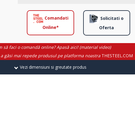
Comandati
Solicitati o
Online*
Oferta
 să faci o comandă online? Apasă aici! (material video)
 a găsi mai repede produsul pe platforma noastra
THESTEEL.COM
Vezi dimensiuni si greutate produs