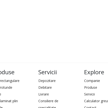
oduse
Servicii
Explore
 rectangulare
Depozitare
Companie
 rotunde
Debitare
Produse
e
Livrare
Servicii
laminat plin
Consiliere de
Calculator greu
le
specialitate
Contact