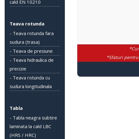
cald EN 10210
Teava rotunda
- Teava rotunda fara
sudura (trasa)
*Cum
- Teava de presiune
*Sfaturi pentru
- Teava hidraulica de
precizie
- Teava rotunda cu
sudura longitudinala
Tabla
- Tabla neagra subtire
laminata la cald LBC
(HRS / HRC)