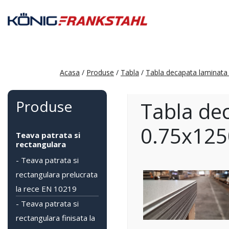
Acasa
/
Produse
/
Tabla
/
Tabla decapata laminata 
Produse
Tabla de
0.75x12
Teava patrata si
rectangulara
- Teava patrata si
rectangulara prelucrata
la rece EN 10219
- Teava patrata si
rectangulara finisata la