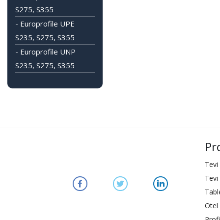
S275, S355
- Europrofile UPE
S235, S275, S355
- Europrofile UNP
S235, S275, S355
Pr
Tevi
Tevi
Tabl
Otel 
Profi