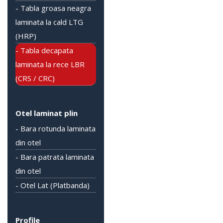
- Tabla groasa neagra
laminata la cald LTG
(HRP)
- Tabla decapata
laminata la rece LBR
(CRS / CRC)
Otel laminat plin
- Bara rotunda laminata
din otel
- Bara patrata laminata
din otel
- Otel Lat (Platbanda)
Profile