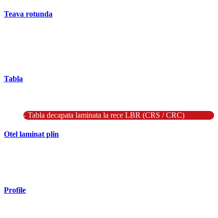
Teava rotunda
- Teava rotunda fara sudura (trasa)
- Teava de presiune
- Teava hidraulica de precizie
- Teava rotunda cu sudura longitudinala
Tabla
- Tabla neagra subtire laminata la cald LBC (HRS / HRC)
- Tabla groasa neagra laminata la cald LTG (HRP)
- Tabla decapata laminata la rece LBR (CRS / CRC)
Otel laminat plin
- Bara rotunda laminata din otel
- Bara patrata laminata din otel
- Otel Lat (Platbanda)
Profile
- Profil cornier S235 S355 S275
- Profil T S235 S275 S355