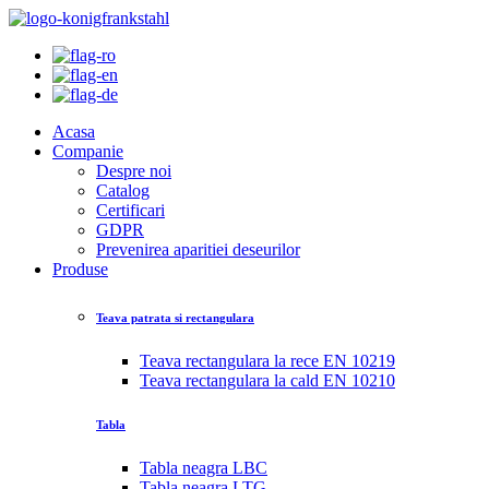
Acasa
Companie
Despre noi
Catalog
Certificari
GDPR
Prevenirea aparitiei deseurilor
Produse
Teava patrata si rectangulara
Teava rectangulara la rece EN 10219
Teava rectangulara la cald EN 10210
Tabla
Tabla neagra LBC
Tabla neagra LTG