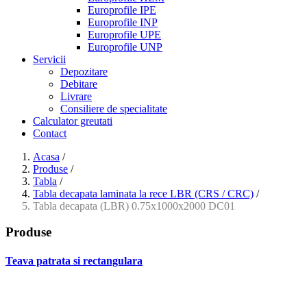
Europrofile IPE
Europrofile INP
Europrofile UPE
Europrofile UNP
Servicii
Depozitare
Debitare
Livrare
Consiliere de specialitate
Calculator greutati
Contact
Acasa
/
Produse
/
Tabla
/
Tabla decapata laminata la rece LBR (CRS / CRC)
/
Tabla decapata (LBR) 0.75x1000x2000 DC01
Produse
Teava patrata si rectangulara
- Teava patrata si rectangulara prelucrata la rece EN 10219
- Teava patrata si rectangulara finisata la cald EN 10210