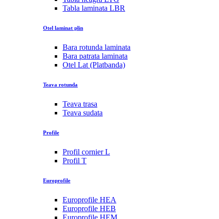
Tabla laminata LBR
Otel laminat plin
Bara rotunda laminata
Bara patrata laminata
Otel Lat (Platbanda)
Teava rotunda
Teava trasa
Teava sudata
Profile
Profil cornier L
Profil T
Europrofile
Europrofile HEA
Europrofile HEB
Europrofile HEM