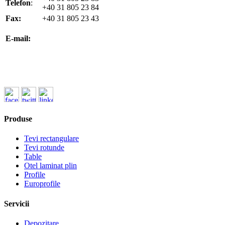
Telefon
:
+40 31 805 23 84
Fax:
+40 31 805 23 43
office@koenigfrankstahl.ro
E-mail:
office@kfs.ro
ofertare@koenigfrankstahl.ro
Produse
Tevi rectangulare
Tevi rotunde
Table
Otel laminat plin
Profile
Europrofile
Servicii
Depozitare