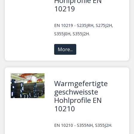
Hohlprofile EN
10219
EN 10219 - S235JRH, S275J2H,
S355J0H, S355J2H.
More...
Warmgefertigte
geschweisste
Hohlprofile EN
10210
EN 10210 - S355NH, S355J2H.