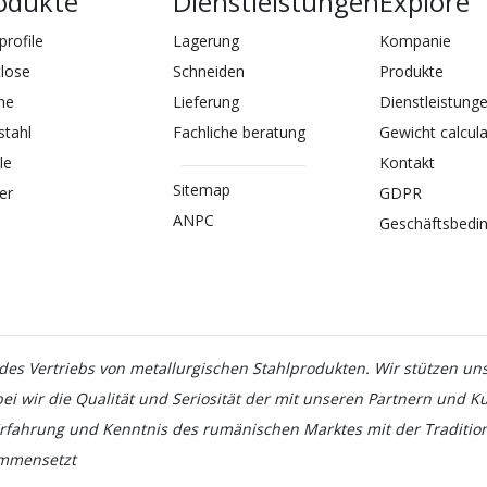
odukte
Dienstleistungen
Explore
profile
Lagerung
Kompanie
lose
Schneiden
Produkte
he
Lieferung
Dienstleistung
stahl
Fachliche beratung
Gewicht calcul
le
Kontakt
Sitemap
er
GDPR
ANPC
Geschäftsbedi
es Vertriebs von metallurgischen Stahlprodukten. Wir stützen uns
bei wir die Qualität und Seriosität der mit unseren Partnern und
rfahrung und Kenntnis des rumänischen Marktes mit der Tradition,
mmensetzt