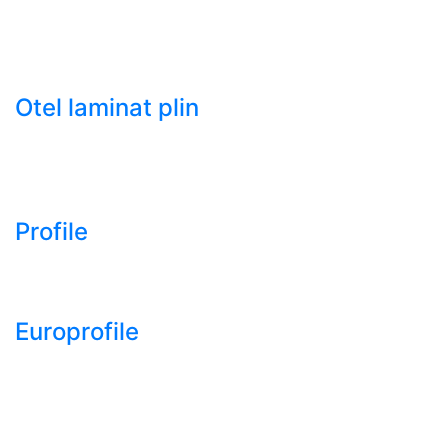
HRC)
- Tabla groasa neagra laminata la cald LTG (HRP)
- Tabla decapata laminata la rece LBR (CRS / CRC)
Otel laminat plin
- Bara rotunda laminata din otel
- Bara patrata laminata din otel
- Otel Lat (Platbanda)
Profile
- Profil cornier S235 S355 S275
- Profil T S235 S275 S355
Europrofile
- Europrofile HEA S235, S275, S355
- Europrofile HEB S235, S275, S355
- Europrofile HEM S235, S275, S355
- Europrofile IPE S235, S275, S355