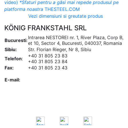
video)
*Sfaturi pentru a găsi mai repede produsul pe
platforma noastra
THESTEEL.COM
Vezi dimensiuni si greutate produs
KÖNIG FRANKSTAHL SRL
Intrarea NESTOREI nr. 1, River Plaza, Corp B,
Bucuresti
:
et 10, Sector 4, Bucuresti, 040037, Romania
Sibiu:
Str. Florian Rieger, Nr 8, Sibiu
+40 31 805 23 83
Telefon
:
+40 31 805 23 84
Fax:
+40 31 805 23 43
office@koenigfrankstahl.ro
E-mail:
office@kfs.ro
ofertare@koenigfrankstahl.ro