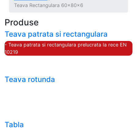
Teava Rectangulara 60x80x6
Produse
Teava patrata si rectangulara
- Teava patrata si rectangulara prelucrata la rece EN
10219
- Teava patrata si rectangulara finisata la cald EN
10210
Teava rotunda
- Teava rotunda fara sudura (trasa)
- Teava de presiune
- Teava hidraulica de precizie
- Teava rotunda cu sudura longitudinala
Tabla
- Tabla neagra subtire laminata la cald LBC (HRS /