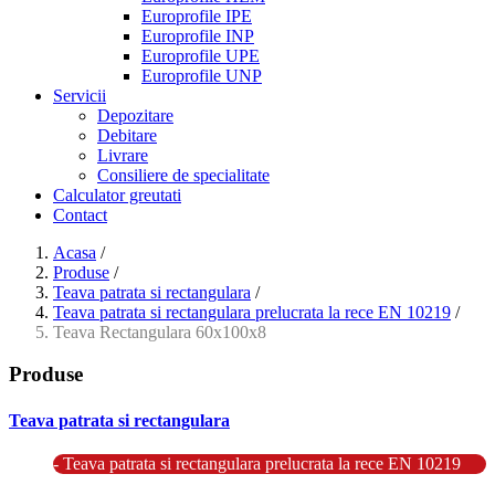
Europrofile IPE
Europrofile INP
Europrofile UPE
Europrofile UNP
Servicii
Depozitare
Debitare
Livrare
Consiliere de specialitate
Calculator greutati
Contact
Acasa
/
Produse
/
Teava patrata si rectangulara
/
Teava patrata si rectangulara prelucrata la rece EN 10219
/
Teava Rectangulara 60x100x8
Produse
Teava patrata si rectangulara
- Teava patrata si rectangulara prelucrata la rece EN 10219
- Teava patrata si rectangulara finisata la cald EN 10210