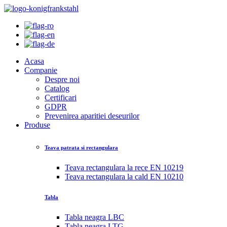
Acasa
Companie
Despre noi
Catalog
Certificari
GDPR
Prevenirea aparitiei deseurilor
Produse
Teava patrata si rectangulara
Teava rectangulara la rece EN 10219
Teava rectangulara la cald EN 10210
Tabla
Tabla neagra LBC
Tabla neagra LTG