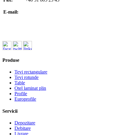
office@koenigfrankstahl.ro
E-mail:
office@kfs.ro
ofertare@koenigfrankstahl.ro
Produse
Tevi rectangulare
Tevi rotunde
Table
Otel laminat plin
Profile
Europrofile
Servicii
Depozitare
Debitare
Livrare