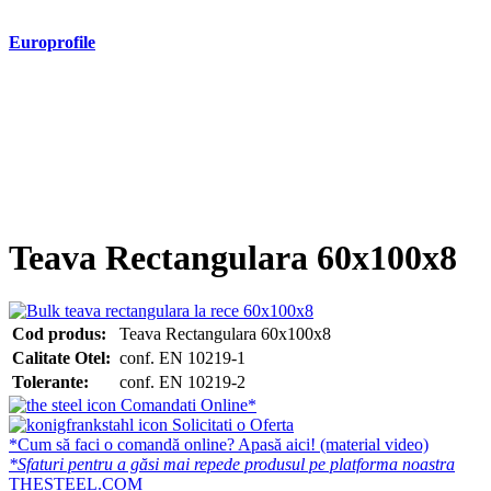
Europrofile
- Europrofile HEA S235, S275, S355
- Europrofile HEB S235, S275, S355
- Europrofile HEM S235, S275, S355
- Europrofile IPE S235, S275, S355
- Europrofile INP S235, S275, S355
- Europrofile UPE S235, S275, S355
- Europrofile UNP S235, S275, S355
Teava Rectangulara 60x100x8
Cod produs:
Teava Rectangulara 60x100x8
Calitate Otel:
conf. EN 10219-1
Tolerante:
conf. EN 10219-2
Comandati Online*
Solicitati o Oferta
*Cum să faci o comandă online? Apasă aici! (material video)
*Sfaturi pentru a găsi mai repede produsul pe platforma noastra
THESTEEL.COM