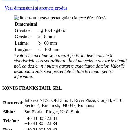
Vezi dimensiuni si greutate produs
Dimensiuni
Greutate:
hg
16.4 kg/buc
Grosime:
a
8 mm
Latime:
b
60 mm
Lungime:
d
100 mm
*Valorile calculate se bazează pe formulele indicate în
standardele corespunzătoare. În ciuda celei mai exacte atenții,
noi, ca dealer, nu putem garanta exactitatea datelor. Valorile
nestandardizate sunt prezentate în tabele numai pentru
informare.
KÖNIG FRANKSTAHL SRL
Intrarea NESTOREI nr. 1, River Plaza, Corp B, et 10,
Bucuresti
:
Sector 4, Bucuresti, 040037, Romania
Sibiu:
Str. Florian Rieger, Nr 8, Sibiu
+40 31 805 23 83
Telefon
:
+40 31 805 23 84
Fax:
+40 31 805 23 43