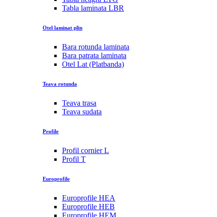
Tabla laminata LBR
Otel laminat plin
Bara rotunda laminata
Bara patrata laminata
Otel Lat (Platbanda)
Teava rotunda
Teava trasa
Teava sudata
Profile
Profil cornier L
Profil T
Europrofile
Europrofile HEA
Europrofile HEB
Europrofile HEM