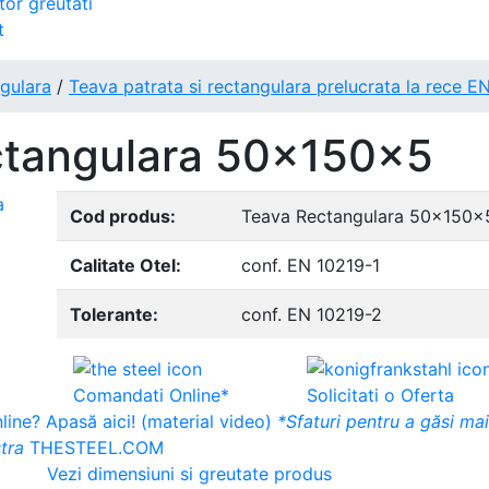
tor greutati
t
ngulara
/
Teava patrata si rectangulara prelucrata la rece E
ctangulara 50x150x5
Cod produs:
Teava Rectangulara 50x150x
Calitate Otel:
conf. EN 10219-1
Tolerante:
conf. EN 10219-2
Comandati Online*
Solicitati o Oferta
ine? Apasă aici! (material video)
*Sfaturi pentru a găsi ma
tra
THESTEEL.COM
Vezi dimensiuni si greutate produs