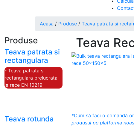
Calcula
Contac
Acasa
/
Produse
/
Teava patrata si recta
Produse
Teava Re
Teava patrata si
rectangulara
- Teava patrata si
rectangulara prelucrata
la rece EN 10219
- Teava patrata si
rectangulara finisata la
cald EN 10210
*Cum să faci o comandă onl
Teava rotunda
produsul pe platforma noas
- Teava rotunda fara