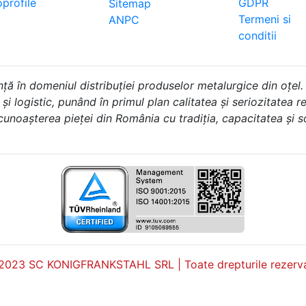
profile
GDPR
Sitemap
Termeni si
ANPC
conditii
în domeniul distribuției produselor metalurgice din oțel.
i logistic, punând în primul plan calitatea și seriozitatea rel
 cunoașterea pieței din România cu tradiția, capacitatea și 
2023 SC KONIGFRANKSTAHL SRL | Toate drepturile rezerva