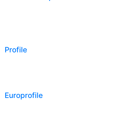
- Bara rotunda laminata
din otel
- Bara patrata laminata
din otel
- Otel Lat (Platbanda)
Profile
- Profil cornier S235
S355 S275
- Profil T S235 S275
S355
Europrofile
- Europrofile HEA S235,
S275, S355
- Europrofile HEB S235,
S275, S355
- Europrofile HEM S235,