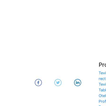
S275, S355
- Europrofile IPE S235,
S275, S355
- Europrofile INP S235,
S275, S355
- Europrofile UPE S235,
S275, S355
- Europrofile UNP S235,
S275, S355
Pr
Tevi
rec
Tev
Tab
Otel
Prof