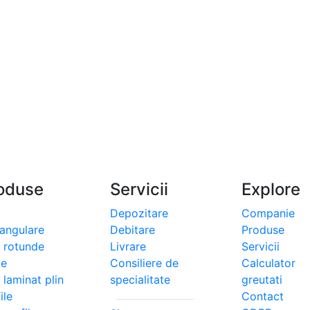
oduse
Servicii
Explore
Depozitare
Companie
tangulare
Debitare
Produse
i rotunde
Livrare
Servicii
le
Consiliere de
Calculator
 laminat plin
specialitate
greutati
ile
Contact