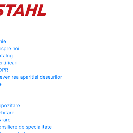
nie
spre noi
atalog
rtificari
DPR
evenirea aparitiei deseurilor
e
pozitare
bitare
vrare
nsiliere de specialitate