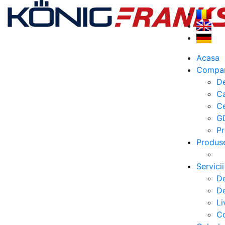
Acasa
Compa
De
C
Ce
G
Pr
Produs
Servicii
De
De
Li
Co