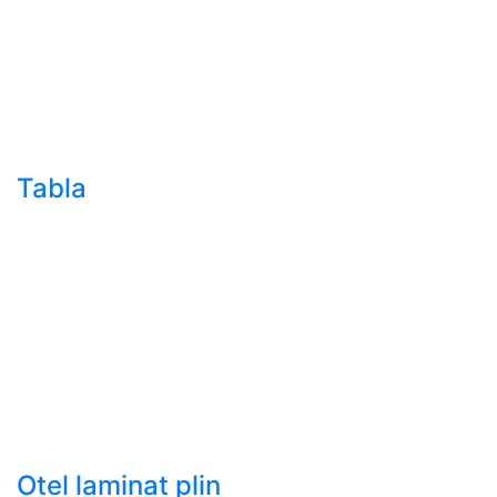
sudura (trasa)
- Teava de presiune
- Teava hidraulica de
precizie
- Teava rotunda cu
sudura longitudinala
Tabla
- Tabla neagra subtire
laminata la cald LBC
(HRS / HRC)
- Tabla groasa neagra
laminata la cald LTG
(HRP)
- Tabla decapata
laminata la rece LBR
(CRS / CRC)
Otel laminat plin