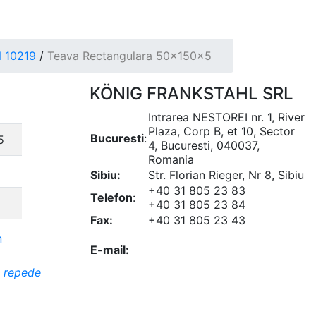
N 10219
/
Teava Rectangulara 50x150x5
KÖNIG FRANKSTAHL SRL
Intrarea NESTOREI nr. 1, River
Plaza, Corp B, et 10, Sector
Bucuresti
:
5
4, Bucuresti, 040037,
Romania
Sibiu:
Str. Florian Rieger, Nr 8, Sibiu
+40 31 805 23 83
Telefon
:
+40 31 805 23 84
Fax:
+40 31 805 23 43
office@koenigfrankstahl.ro
E-mail:
office@kfs.ro
ofertare@koenigfrankstahl.ro
i repede