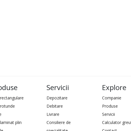
oduse
Servicii
Explore
 rectangulare
Depozitare
Companie
 rotunde
Debitare
Produse
e
Livrare
Servicii
laminat plin
Consiliere de
Calculator greu
le
specialitate
Contact