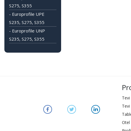
S275, S355
- Europrofile UPE
S235, S275, S355
- Europrofile UNP
S235, S275, S355
Pr
Tevi
Tevi
Tabl
Otel 
Profi