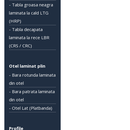
- Tabla groasa neagra
laminata la cald LTG
(HRP)
- Tabla decapata
laminata la rece LBR
(CRS / CRC)
Otel laminat plin
- Bara rotunda laminata
din otel
- Bara patrata laminata
din otel
- Otel Lat (Platbanda)
Profile