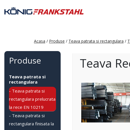
Acasa
/
Produse
/
Teava patrata si rectangulara
/
T
Produse
Teava Re
Teava patrata si
rectangulara
- Teava patrata si
rectangulara prelucrata
la rece EN 10219
- Teava patrata si
rectangulara finisata la