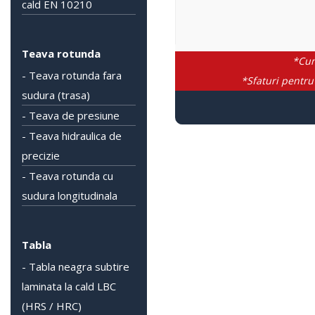
cald EN 10210
Teava rotunda
*Cum
- Teava rotunda fara
*Sfaturi pentru
sudura (trasa)
- Teava de presiune
- Teava hidraulica de
precizie
- Teava rotunda cu
sudura longitudinala
Tabla
- Tabla neagra subtire
laminata la cald LBC
(HRS / HRC)