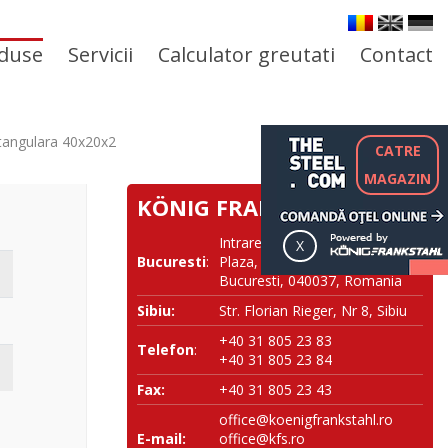
duse
Servicii
Calculator greutati
Contact
tangulara 40x20x2
CATRE
MAGAZIN
KÖNIG FRANKSTAHL SRL
Intrarea NESTOREI nr. 1, River
Bucuresti
:
Plaza, Corp B, et 10, Sector 4,
Bucuresti, 040037, Romania
Sibiu:
Str. Florian Rieger, Nr 8, Sibiu
+40 31 805 23 83
Telefon
:
+40 31 805 23 84
Fax:
+40 31 805 23 43
office@koenigfrankstahl.ro
E-mail:
office@kfs.ro