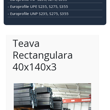
- Europrofile UPE S235, S275, S355
- Europrofile UNP S235, S275, S355
Teava
Rectangulara
40x140x3