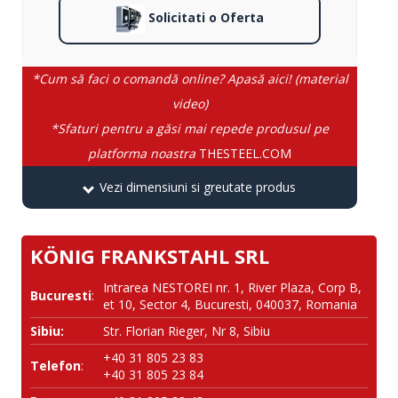
Solicitati o Oferta
*Cum să faci o comandă online? Apasă aici! (material
video)
*Sfaturi pentru a găsi mai repede produsul pe
platforma noastra
THESTEEL.COM
Vezi dimensiuni si greutate produs
KÖNIG FRANKSTAHL SRL
Intrarea NESTOREI nr. 1, River Plaza, Corp B,
Bucuresti
:
et 10, Sector 4, Bucuresti, 040037, Romania
Sibiu:
Str. Florian Rieger, Nr 8, Sibiu
+40 31 805 23 83
Telefon
:
+40 31 805 23 84