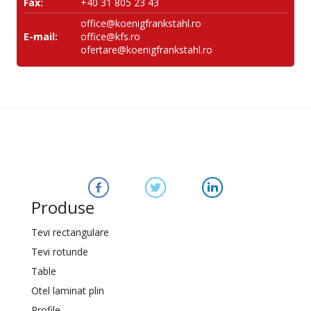
Fax:
+40 31 805 23 43
office@koenigfrankstahl.ro
E-mail:
office@kfs.ro
ofertare@koenigfrankstahl.ro
Produse
Tevi rectangulare
Tevi rotunde
Table
Otel laminat plin
Profile