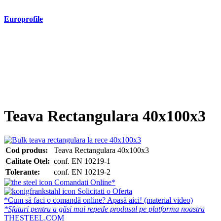
Europrofile
- Europrofile HEA S235, S275, S355
- Europrofile HEB S235, S275, S355
- Europrofile HEM S235, S275, S355
- Europrofile IPE S235, S275, S355
- Europrofile INP S235, S275, S355
- Europrofile UPE S235, S275, S355
- Europrofile UNP S235, S275, S355
Teava Rectangulara 40x100x3
Cod produs:
Teava Rectangulara 40x100x3
Calitate Otel:
conf. EN 10219-1
Tolerante:
conf. EN 10219-2
Comandati Online*
Solicitati o Oferta
*Cum să faci o comandă online? Apasă aici! (material video)
*Sfaturi pentru a găsi mai repede produsul pe platforma noastra
THESTEEL.COM