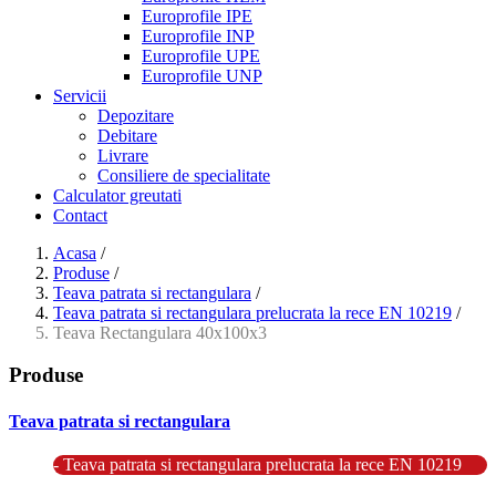
Europrofile IPE
Europrofile INP
Europrofile UPE
Europrofile UNP
Servicii
Depozitare
Debitare
Livrare
Consiliere de specialitate
Calculator greutati
Contact
Acasa
/
Produse
/
Teava patrata si rectangulara
/
Teava patrata si rectangulara prelucrata la rece EN 10219
/
Teava Rectangulara 40x100x3
Produse
Teava patrata si rectangulara
- Teava patrata si rectangulara prelucrata la rece EN 10219
- Teava patrata si rectangulara finisata la cald EN 10210