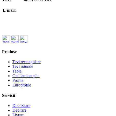
office@koenigfrankstahl.ro
E-mail:
office@kfs.ro
ofertare@koenigfrankstahl.ro
Produse
Tevi rectangulare
Tevi rotunde
Table
Otel laminat plin
Profile
Europrofile
Servicii
Depozitare
Debitare
Livrare