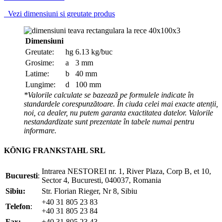
Vezi dimensiuni si greutate produs
Dimensiuni
Greutate:
hg
6.13 kg/buc
Grosime:
a
3 mm
Latime:
b
40 mm
Lungime:
d
100 mm
*Valorile calculate se bazează pe formulele indicate în
standardele corespunzătoare. În ciuda celei mai exacte atenții,
noi, ca dealer, nu putem garanta exactitatea datelor. Valorile
nestandardizate sunt prezentate în tabele numai pentru
informare.
KÖNIG FRANKSTAHL SRL
Intrarea NESTOREI nr. 1, River Plaza, Corp B, et 10,
Bucuresti
:
Sector 4, Bucuresti, 040037, Romania
Sibiu:
Str. Florian Rieger, Nr 8, Sibiu
+40 31 805 23 83
Telefon
:
+40 31 805 23 84
Fax:
+40 31 805 23 43