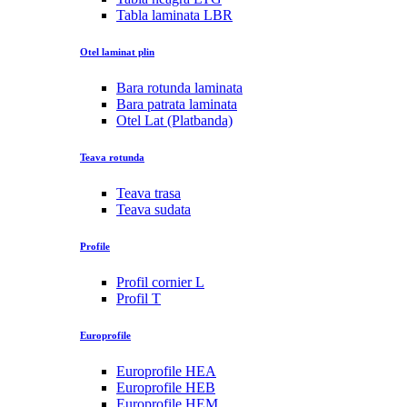
Tabla laminata LBR
Otel laminat plin
Bara rotunda laminata
Bara patrata laminata
Otel Lat (Platbanda)
Teava rotunda
Teava trasa
Teava sudata
Profile
Profil cornier L
Profil T
Europrofile
Europrofile HEA
Europrofile HEB
Europrofile HEM