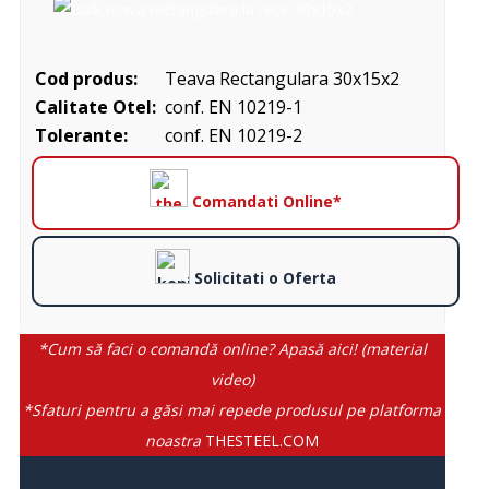
Cod produs:
Teava Rectangulara 30x15x2
Calitate Otel:
conf. EN 10219-1
Tolerante:
conf. EN 10219-2
Comandati Online*
Solicitati o Oferta
*Cum să faci o comandă online? Apasă aici! (material
video)
*Sfaturi pentru a găsi mai repede produsul pe platforma
noastra
THESTEEL.COM