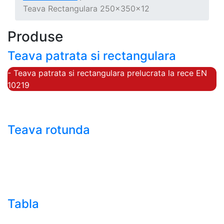
Teava Rectangulara 250x350x12
Produse
Teava patrata si rectangulara
- Teava patrata si rectangulara prelucrata la rece EN
10219
- Teava patrata si rectangulara finisata la cald EN
10210
Teava rotunda
- Teava rotunda fara sudura (trasa)
- Teava de presiune
- Teava hidraulica de precizie
- Teava rotunda cu sudura longitudinala
Tabla
- Tabla neagra subtire laminata la cald LBC (HRS /