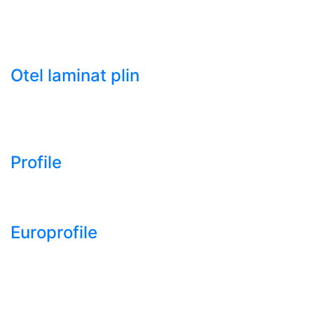
HRC)
- Tabla groasa neagra laminata la cald LTG (HRP)
- Tabla decapata laminata la rece LBR (CRS / CRC)
Otel laminat plin
- Bara rotunda laminata din otel
- Bara patrata laminata din otel
- Otel Lat (Platbanda)
Profile
- Profil cornier S235 S355 S275
- Profil T S235 S275 S355
Europrofile
- Europrofile HEA S235, S275, S355
- Europrofile HEB S235, S275, S355
- Europrofile HEM S235, S275, S355
- Europrofile IPE S235, S275, S355