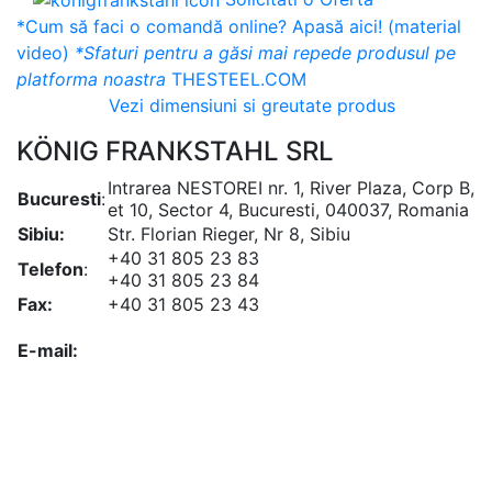
*Cum să faci o comandă online? Apasă aici! (material
video)
*Sfaturi pentru a găsi mai repede produsul pe
platforma noastra
THESTEEL.COM
Vezi dimensiuni si greutate produs
KÖNIG FRANKSTAHL SRL
Intrarea NESTOREI nr. 1, River Plaza, Corp B,
Bucuresti
:
et 10, Sector 4, Bucuresti, 040037, Romania
Sibiu:
Str. Florian Rieger, Nr 8, Sibiu
+40 31 805 23 83
Telefon
:
+40 31 805 23 84
Fax:
+40 31 805 23 43
office@koenigfrankstahl.ro
E-mail:
office@kfs.ro
ofertare@koenigfrankstahl.ro