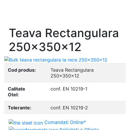
- Europrofile INP S235, S275, S355
- Europrofile UPE S235, S275, S355
- Europrofile UNP S235, S275, S355
Teava Rectangulara
250x350x12
Cod produs:
Teava Rectangulara
250x350x12
Calitate
conf. EN 10219-1
Otel:
Tolerante:
conf. EN 10219-2
Comandati Online*
Solicitati o Oferta