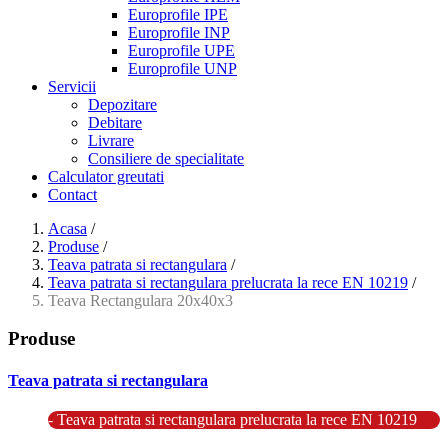
Europrofile IPE
Europrofile INP
Europrofile UPE
Europrofile UNP
Servicii
Depozitare
Debitare
Livrare
Consiliere de specialitate
Calculator greutati
Contact
Acasa
/
Produse
/
Teava patrata si rectangulara
/
Teava patrata si rectangulara prelucrata la rece EN 10219
/
Teava Rectangulara 20x40x3
Produse
Teava patrata si rectangulara
- Teava patrata si rectangulara prelucrata la rece EN 10219
- Teava patrata si rectangulara finisata la cald EN 10210