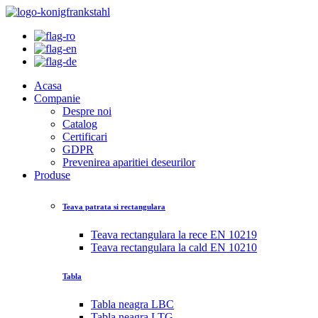
Acasa
Companie
Despre noi
Catalog
Certificari
GDPR
Prevenirea aparitiei deseurilor
Produse
Teava patrata si rectangulara
Teava rectangulara la rece EN 10219
Teava rectangulara la cald EN 10210
Tabla
Tabla neagra LBC
Tabla neagra LTG