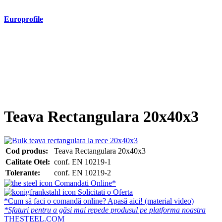
Europrofile
- Europrofile HEA S235, S275, S355
- Europrofile HEB S235, S275, S355
- Europrofile HEM S235, S275, S355
- Europrofile IPE S235, S275, S355
- Europrofile INP S235, S275, S355
- Europrofile UPE S235, S275, S355
- Europrofile UNP S235, S275, S355
Teava Rectangulara 20x40x3
Cod produs:
Teava Rectangulara 20x40x3
Calitate Otel:
conf. EN 10219-1
Tolerante:
conf. EN 10219-2
Comandati Online*
Solicitati o Oferta
*Cum să faci o comandă online? Apasă aici! (material video)
*Sfaturi pentru a găsi mai repede produsul pe platforma noastra
THESTEEL.COM