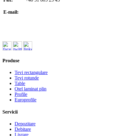
office@koenigfrankstahl.ro
E-mail:
office@kfs.ro
ofertare@koenigfrankstahl.ro
Produse
Tevi rectangulare
Tevi rotunde
Table
Otel laminat plin
Profile
Europrofile
Servicii
Depozitare
Debitare
Livrare