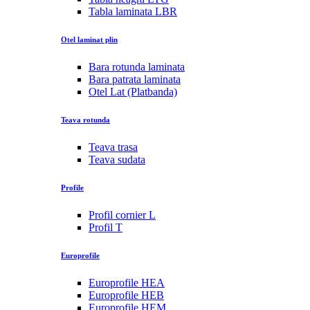
Tabla laminata LBR
Otel laminat plin
Bara rotunda laminata
Bara patrata laminata
Otel Lat (Platbanda)
Teava rotunda
Teava trasa
Teava sudata
Profile
Profil cornier L
Profil T
Europrofile
Europrofile HEA
Europrofile HEB
Europrofile HEM