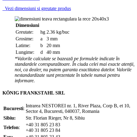
Vezi dimensiuni si greutate produs
Dimensiuni
Greutate:
hg
2.36 kg/buc
Grosime:
a
3 mm
Latime:
b
20 mm
Lungime:
d
40 mm
*Valorile calculate se bazează pe formulele indicate în
standardele corespunzătoare. În ciuda celei mai exacte atenții,
noi, ca dealer, nu putem garanta exactitatea datelor. Valorile
nestandardizate sunt prezentate în tabele numai pentru
informare.
KÖNIG FRANKSTAHL SRL
Intrarea NESTOREI nr. 1, River Plaza, Corp B, et 10,
Bucuresti
:
Sector 4, Bucuresti, 040037, Romania
Sibiu:
Str. Florian Rieger, Nr 8, Sibiu
+40 31 805 23 83
Telefon
:
+40 31 805 23 84
Fax:
+40 31 805 23 43