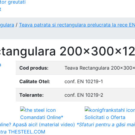
tor greutati
t
ngulara
/
Teava patrata si rectangulara prelucrata la rece E
ctangulara 200x300x1
Cod produs:
Teava Rectangulara 200x300
Calitate Otel:
conf. EN 10219-1
Tolerante:
conf. EN 10219-2
Comandati Online*
Solicitati o Oferta
ine? Apasă aici! (material video)
*Sfaturi pentru a găsi ma
tra
THESTEEL.COM