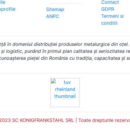
ile
Contact
profile
GDPR
Sitemap
Termeni si
ANPC
conditii
în domeniul distribuției produselor metalurgice din oțel.
i logistic, punând în primul plan calitatea și seriozitatea rel
 cunoașterea pieței din România cu tradiția, capacitatea și 
2023 SC KONIGFRANKSTAHL SRL | Toate drepturile rezerva