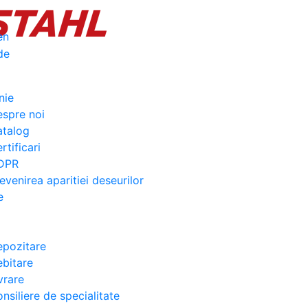
nie
spre noi
atalog
rtificari
DPR
evenirea aparitiei deseurilor
e
pozitare
bitare
vrare
nsiliere de specialitate