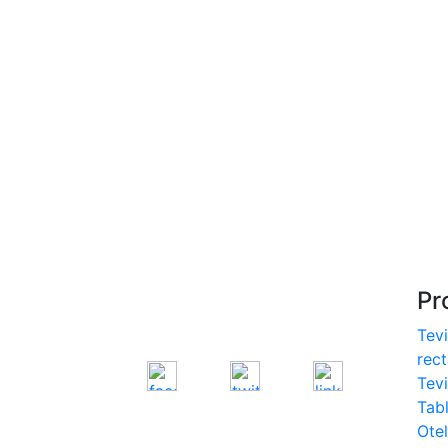
- Europrofile HEM S235,
S275, S355
- Europrofile IPE S235,
S275, S355
- Europrofile INP S235,
S275, S355
- Europrofile UPE S235,
S275, S355
- Europrofile UNP S235,
S275, S355
Pr
Tevi
rec
Tev
Tab
Otel