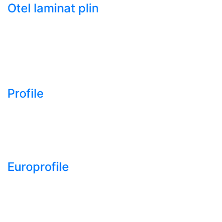
Otel laminat plin
- Bara rotunda laminata
din otel
- Bara patrata laminata
din otel
- Otel Lat (Platbanda)
Profile
- Profil cornier S235
S355 S275
- Profil T S235 S275
S355
Europrofile
- Europrofile HEA S235,
S275, S355
- Europrofile HEB S235,
S275, S355