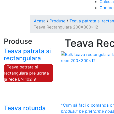
Calcula
Contac
Acasa
/
Produse
/
Teava patrata si recta
Teava Rectangulara 200x300x12
Produse
Teava Re
Teava patrata si
rectangulara
- Teava patrata si
rectangulara prelucrata
la rece EN 10219
- Teava patrata si
rectangulara finisata la
cald EN 10210
*Cum să faci o comandă onl
Teava rotunda
produsul pe platforma noas