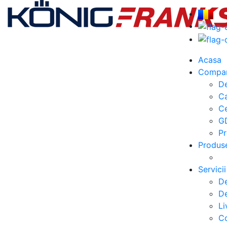
Acasa
Compa
De
C
Ce
G
Pr
Produs
Servicii
De
De
Li
Co