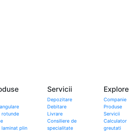
oduse
Servicii
Explore
Depozitare
Companie
tangulare
Debitare
Produse
i rotunde
Livrare
Servicii
le
Consiliere de
Calculator
 laminat plin
specialitate
greutati