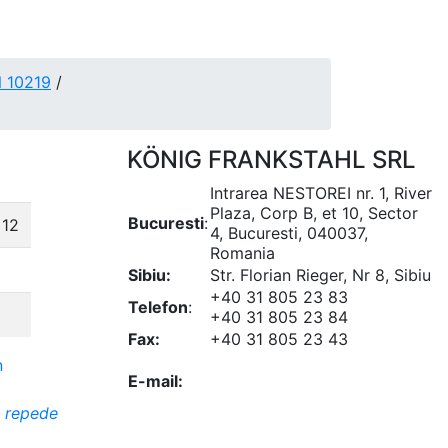
N 10219
/
2
KÖNIG FRANKSTAHL SRL
Intrarea NESTOREI nr. 1, River
Plaza, Corp B, et 10, Sector
Bucuresti
:
x12
4, Bucuresti, 040037,
Romania
Sibiu:
Str. Florian Rieger, Nr 8, Sibiu
+40 31 805 23 83
Telefon
:
+40 31 805 23 84
Fax:
+40 31 805 23 43
office@koenigfrankstahl.ro
E-mail:
office@kfs.ro
ofertare@koenigfrankstahl.ro
i repede