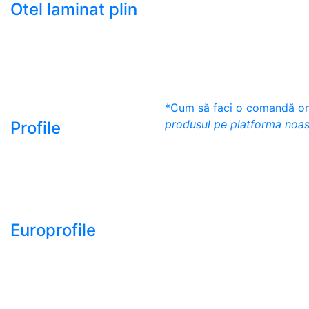
Otel laminat plin
- Bara rotunda laminata
din otel
- Bara patrata laminata
din otel
- Otel Lat (Platbanda)
*Cum să faci o comandă onl
produsul pe platforma noas
Profile
- Profil cornier S235
S355 S275
- Profil T S235 S275
S355
Europrofile
- Europrofile HEA S235,
S275, S355
- Europrofile HEB S235,
S275, S355