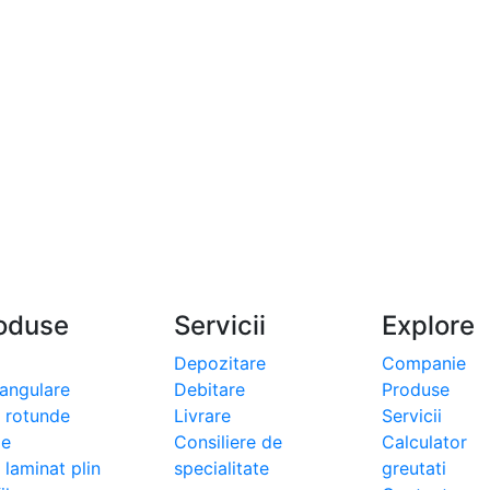
oduse
Servicii
Explore
Depozitare
Companie
tangulare
Debitare
Produse
i rotunde
Livrare
Servicii
le
Consiliere de
Calculator
 laminat plin
specialitate
greutati