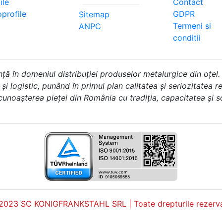
ile
Contact
profile
GDPR
Sitemap
Termeni si
ANPC
conditii
în domeniul distribuției produselor metalurgice din oțel.
i logistic, punând în primul plan calitatea și seriozitatea rel
 cunoașterea pieței din România cu tradiția, capacitatea și 
2023 SC KONIGFRANKSTAHL SRL | Toate drepturile rezerva