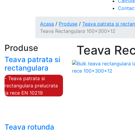
Calcula
Contac
Acasa
/
Produse
/
Teava patrata si recta
Teava Rectangulara 100x300x12
Produse
Teava Re
Teava patrata si
rectangulara
- Teava patrata si
rectangulara prelucrata
la rece EN 10219
- Teava patrata si
rectangulara finisata la
cald EN 10210
Teava rotunda