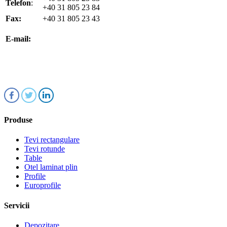
Telefon
:
+40 31 805 23 84
Fax:
+40 31 805 23 43
office@koenigfrankstahl.ro
E-mail:
office@kfs.ro
ofertare@koenigfrankstahl.ro
Produse
Tevi rectangulare
Tevi rotunde
Table
Otel laminat plin
Profile
Europrofile
Servicii
Depozitare