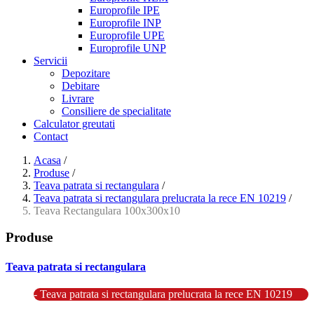
Europrofile IPE
Europrofile INP
Europrofile UPE
Europrofile UNP
Servicii
Depozitare
Debitare
Livrare
Consiliere de specialitate
Calculator greutati
Contact
Acasa
/
Produse
/
Teava patrata si rectangulara
/
Teava patrata si rectangulara prelucrata la rece EN 10219
/
Teava Rectangulara 100x300x10
Produse
Teava patrata si rectangulara
- Teava patrata si rectangulara prelucrata la rece EN 10219
- Teava patrata si rectangulara finisata la cald EN 10210