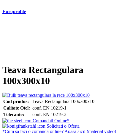
Europrofile
- Europrofile HEA S235, S275, S355
- Europrofile HEB S235, S275, S355
- Europrofile HEM S235, S275, S355
- Europrofile IPE S235, S275, S355
- Europrofile INP S235, S275, S355
- Europrofile UPE S235, S275, S355
- Europrofile UNP S235, S275, S355
Teava Rectangulara
100x300x10
Cod produs:
Teava Rectangulara 100x300x10
Calitate Otel:
conf. EN 10219-1
Tolerante:
conf. EN 10219-2
Comandati Online*
Solicitati o Oferta
*Cum să faci o comandă online? Apasă aici! (material video)