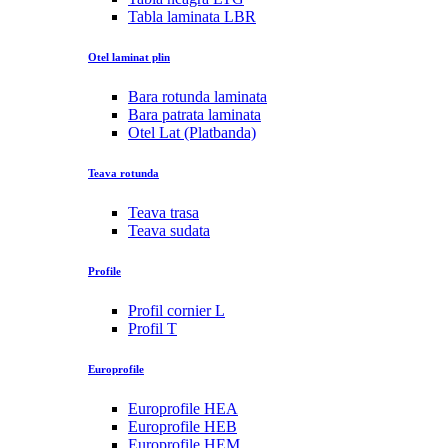
Tabla laminata LBR
Otel laminat plin
Bara rotunda laminata
Bara patrata laminata
Otel Lat (Platbanda)
Teava rotunda
Teava trasa
Teava sudata
Profile
Profil cornier L
Profil T
Europrofile
Europrofile HEA
Europrofile HEB
Europrofile HEM