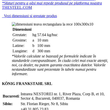
*Sfaturi pentru a găsi mai repede produsul pe platforma noastra
THESTEEL.COM
Vezi dimensiuni si greutate produs
Dimensiuni
Greutate:
hg
57.64 kg/buc
Grosime:
a
10 mm
Latime:
b
100 mm
Lungime:
d
300 mm
*Valorile calculate se bazează pe formulele indicate în
standardele corespunzătoare. În ciuda celei mai exacte atenții,
noi, ca dealer, nu putem garanta exactitatea datelor. Valorile
nestandardizate sunt prezentate în tabele numai pentru
informare.
KÖNIG FRANKSTAHL SRL
Intrarea NESTOREI nr. 1, River Plaza, Corp B, et 10,
Bucuresti
:
Sector 4, Bucuresti, 040037, Romania
Sibiu:
Str. Florian Rieger, Nr 8, Sibiu
+40 31 805 23 83