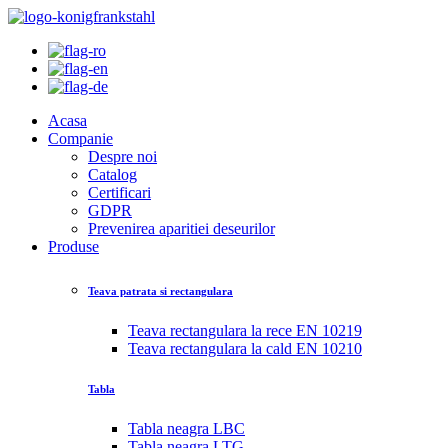
Acasa
Companie
Despre noi
Catalog
Certificari
GDPR
Prevenirea aparitiei deseurilor
Produse
Teava patrata si rectangulara
Teava rectangulara la rece EN 10219
Teava rectangulara la cald EN 10210
Tabla
Tabla neagra LBC
Tabla neagra LTG