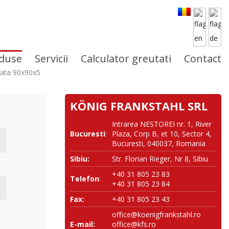
duse
Servicii
Calculator greutati
Contact
rata 90x90x5
KÖNIG FRANKSTAHL SRL
Intrarea NESTOREI nr. 1, River
Bucuresti
:
Plaza, Corp B, et 10, Sector 4,
Bucuresti, 040037, Romania
Sibiu:
Str. Florian Rieger, Nr 8, Sibiu
+40 31 805 23 83
Telefon
:
+40 31 805 23 84
Fax:
+40 31 805 23 43
office@koenigfrankstahl.ro
E-mail:
office@kfs.ro