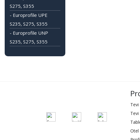
S275, S355
- Europrofile UPE
S235, S275, S355
- Europrofile UNP
S235, S275, S355
Pr
Tevi
Tevi
Tabl
Otel 
Profi