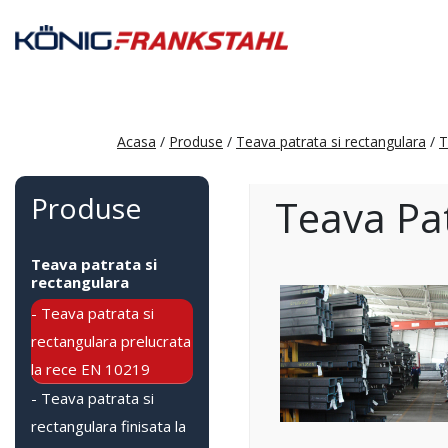
Acasa
/
Produse
/
Teava patrata si rectangulara
/
T
Produse
Teava Pa
Teava patrata si
rectangulara
- Teava patrata si
rectangulara prelucrata
la rece EN 10219
- Teava patrata si
rectangulara finisata la