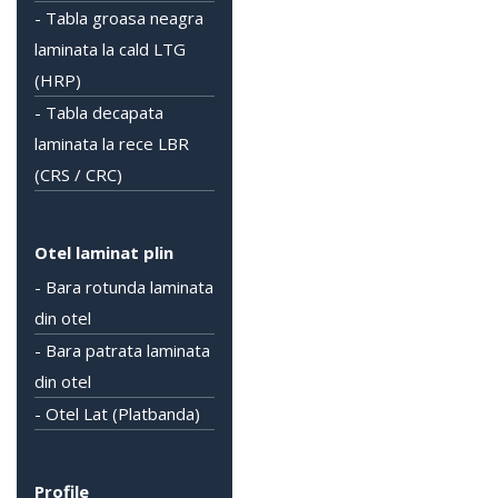
- Tabla groasa neagra
laminata la cald LTG
(HRP)
- Tabla decapata
laminata la rece LBR
(CRS / CRC)
Otel laminat plin
- Bara rotunda laminata
din otel
- Bara patrata laminata
din otel
- Otel Lat (Platbanda)
Profile