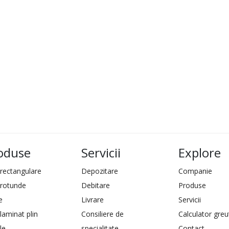
oduse
Servicii
Explore
 rectangulare
Depozitare
Companie
 rotunde
Debitare
Produse
e
Livrare
Servicii
laminat plin
Consiliere de
Calculator greu
le
specialitate
Contact