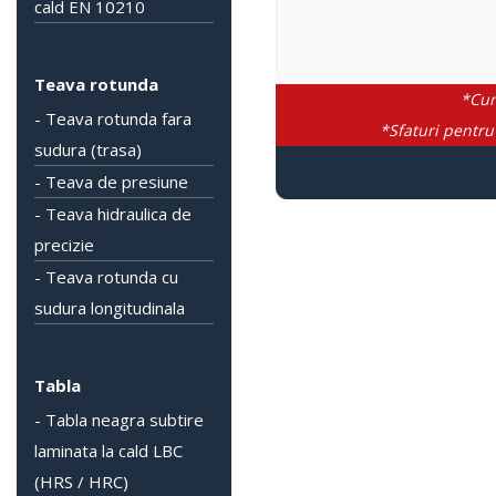
cald EN 10210
Teava rotunda
*Cum
- Teava rotunda fara
*Sfaturi pentru
sudura (trasa)
- Teava de presiune
- Teava hidraulica de
precizie
- Teava rotunda cu
sudura longitudinala
Tabla
- Tabla neagra subtire
laminata la cald LBC
(HRS / HRC)