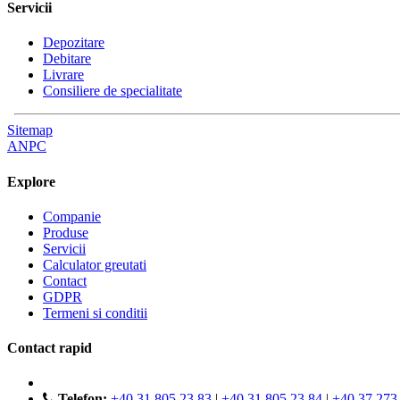
Servicii
Depozitare
Debitare
Livrare
Consiliere de specialitate
Sitemap
ANPC
Explore
Companie
Produse
Servicii
Calculator greutati
Contact
GDPR
Termeni si conditii
Contact rapid
Telefon:
+40 31 805 23 83
|
+40 31 805 23 84
|
+40 37 273