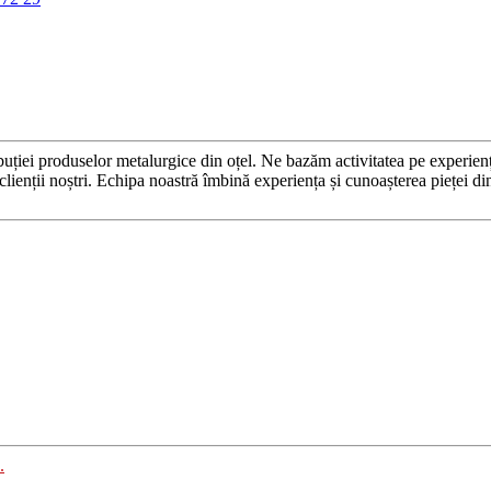
roduselor metalurgice din oțel. Ne bazăm activitatea pe experiența și
și clienții noștri. Echipa noastră îmbină experiența și cunoașterea pieței d
.