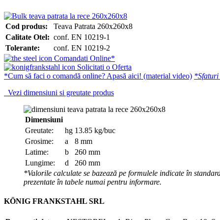
Cod produs:
Teava Patrata 260x260x8
Calitate Otel:
conf. EN 10219-1
Tolerante:
conf. EN 10219-2
Comandati Online*
Solicitati o Oferta
*Cum să faci o comandă online? Apasă aici! (material video)
*Sfaturi
Vezi dimensiuni si greutate produs
Dimensiuni
Greutate:
hg
13.85 kg/buc
Grosime:
a
8 mm
Latime:
b
260 mm
Lungime:
d
260 mm
*Valorile calculate se bazează pe formulele indicate în standard
prezentate în tabele numai pentru informare.
KÖNIG FRANKSTAHL SRL