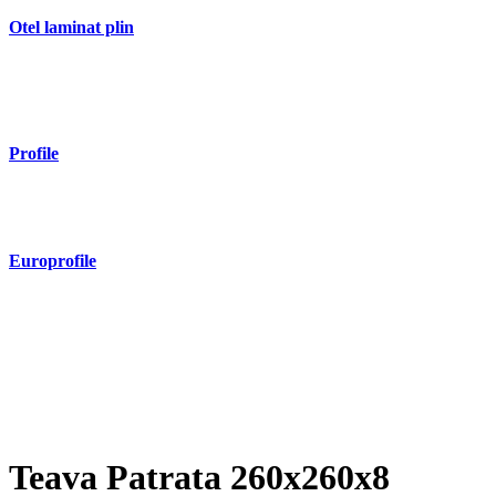
Otel laminat plin
- Bara rotunda laminata din otel
- Bara patrata laminata din otel
- Otel Lat (Platbanda)
Profile
- Profil cornier S235 S355 S275
- Profil T S235 S275 S355
Europrofile
- Europrofile HEA S235, S275, S355
- Europrofile HEB S235, S275, S355
- Europrofile HEM S235, S275, S355
- Europrofile IPE S235, S275, S355
- Europrofile INP S235, S275, S355
- Europrofile UPE S235, S275, S355
- Europrofile UNP S235, S275, S355
Teava Patrata 260x260x8