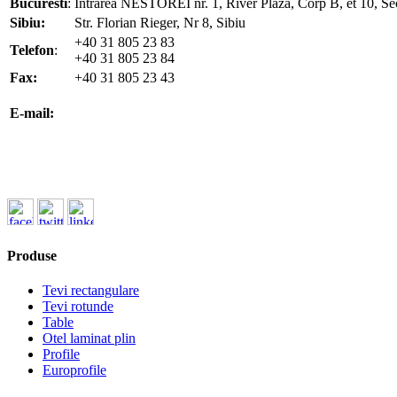
Bucuresti
:
Intrarea NESTOREI nr. 1, River Plaza, Corp B, et 10, Se
Sibiu:
Str. Florian Rieger, Nr 8, Sibiu
+40 31 805 23 83
Telefon
:
+40 31 805 23 84
Fax:
+40 31 805 23 43
office@koenigfrankstahl.ro
E-mail:
office@kfs.ro
ofertare@koenigfrankstahl.ro
Produse
Tevi rectangulare
Tevi rotunde
Table
Otel laminat plin
Profile
Europrofile