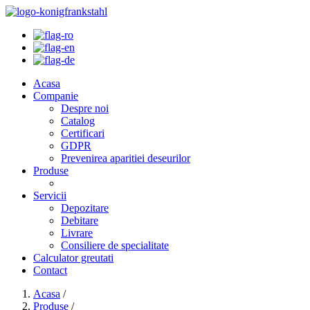
Acasa
Companie
Despre noi
Catalog
Certificari
GDPR
Prevenirea aparitiei deseurilor
Produse
Servicii
Depozitare
Debitare
Livrare
Consiliere de specialitate
Calculator greutati
Contact
Acasa
/
Produse
/