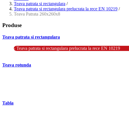
Teava patrata si rectangulara
/
Teava patrata si rectangulara prelucrata la rece EN 10219
/
Teava Patrata 260x260x8
Produse
Teava patrata si rectangulara
- Teava patrata si rectangulara prelucrata la rece EN 10219
- Teava patrata si rectangulara finisata la cald EN 10210
Teava rotunda
- Teava rotunda fara sudura (trasa)
- Teava de presiune
- Teava hidraulica de precizie
- Teava rotunda cu sudura longitudinala
Tabla
- Tabla neagra subtire laminata la cald LBC (HRS / HRC)
- Tabla groasa neagra laminata la cald LTG (HRP)
- Tabla decapata laminata la rece LBR (CRS / CRC)