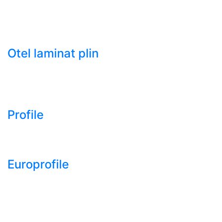
HRC)
- Tabla groasa neagra laminata la cald LTG (HRP)
- Tabla decapata laminata la rece LBR (CRS / CRC)
Otel laminat plin
- Bara rotunda laminata din otel
- Bara patrata laminata din otel
- Otel Lat (Platbanda)
Profile
- Profil cornier S235 S355 S275
- Profil T S235 S275 S355
Europrofile
- Europrofile HEA S235, S275, S355
- Europrofile HEB S235, S275, S355
- Europrofile HEM S235, S275, S355
- Europrofile IPE S235, S275, S355