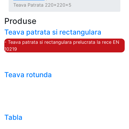
Teava Patrata 220x220x5
Produse
Teava patrata si rectangulara
- Teava patrata si rectangulara prelucrata la rece EN
10219
- Teava patrata si rectangulara finisata la cald EN
10210
Teava rotunda
- Teava rotunda fara sudura (trasa)
- Teava de presiune
- Teava hidraulica de precizie
- Teava rotunda cu sudura longitudinala
Tabla
- Tabla neagra subtire laminata la cald LBC (HRS /