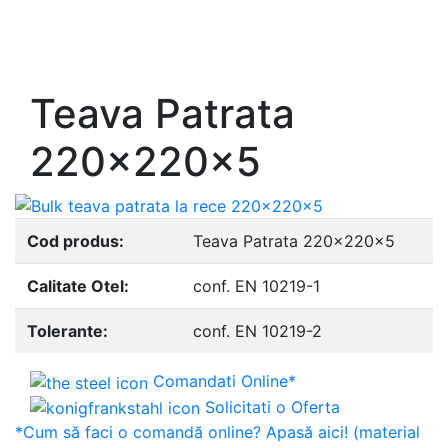
- Europrofile INP S235, S275, S355
- Europrofile UPE S235, S275, S355
- Europrofile UNP S235, S275, S355
Teava Patrata
220x220x5
Cod produs:
Teava Patrata 220x220x5
Calitate Otel:
conf. EN 10219-1
Tolerante:
conf. EN 10219-2
Comandati Online*
Solicitati o Oferta
*Cum să faci o comandă online? Apasă aici! (material