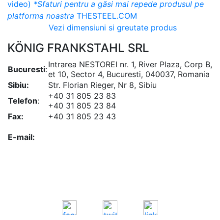
video)
*Sfaturi pentru a găsi mai repede produsul pe
platforma noastra
THESTEEL.COM
Vezi dimensiuni si greutate produs
KÖNIG FRANKSTAHL SRL
Intrarea NESTOREI nr. 1, River Plaza, Corp B,
Bucuresti
:
et 10, Sector 4, Bucuresti, 040037, Romania
Sibiu:
Str. Florian Rieger, Nr 8, Sibiu
+40 31 805 23 83
Telefon
:
+40 31 805 23 84
Fax:
+40 31 805 23 43
office@koenigfrankstahl.ro
E-mail:
office@kfs.ro
ofertare@koenigfrankstahl.ro