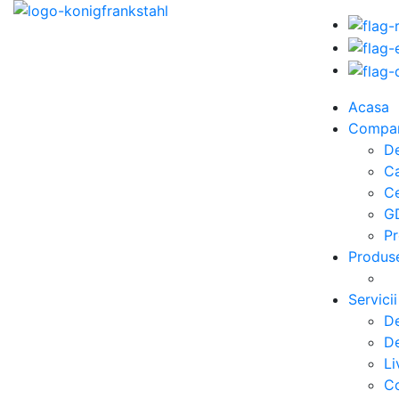
Acasa
Compa
De
C
Ce
G
Pr
Produs
Servicii
De
De
Li
Co