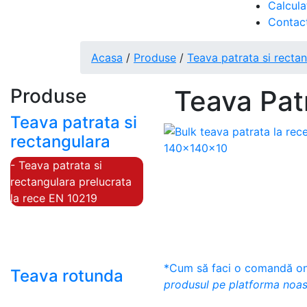
Calcula
Contac
Acasa
/
Produse
/
Teava patrata si recta
Produse
Teava Pat
Teava patrata si
rectangulara
- Teava patrata si
rectangulara prelucrata
la rece EN 10219
- Teava patrata si
rectangulara finisata la
cald EN 10210
*Cum să faci o comandă onl
Teava rotunda
produsul pe platforma noas
- Teava rotunda fara