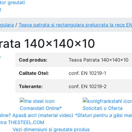
tor greutati
t
ngulara
/
Teava patrata si rectangulara prelucrata la rece E
rata 140x140x10
Cod produs:
Teava Patrata 140x140x10
Calitate Otel:
conf. EN 10219-1
Tolerante:
conf. EN 10219-2
Comandati Online*
Solicitati o Oferta
ine? Apasă aici! (material video)
*Sfaturi pentru a găsi ma
tra
THESTEEL.COM
Vezi dimensiuni si greutate produs