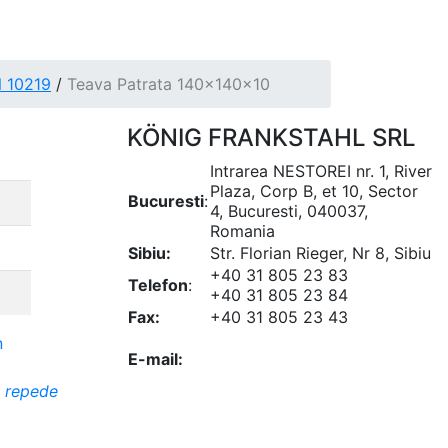
N 10219
/
Teava Patrata 140x140x10
KÖNIG FRANKSTAHL SRL
Intrarea NESTOREI nr. 1, River
Plaza, Corp B, et 10, Sector
Bucuresti
:
4, Bucuresti, 040037,
Romania
Sibiu:
Str. Florian Rieger, Nr 8, Sibiu
+40 31 805 23 83
Telefon
:
+40 31 805 23 84
Fax:
+40 31 805 23 43
office@koenigfrankstahl.ro
E-mail:
office@kfs.ro
ofertare@koenigfrankstahl.ro
i repede