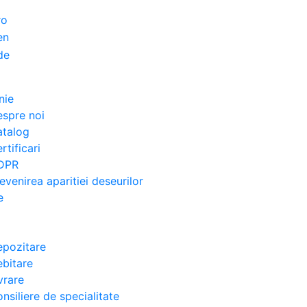
nie
spre noi
atalog
rtificari
DPR
evenirea aparitiei deseurilor
e
pozitare
bitare
vrare
nsiliere de specialitate