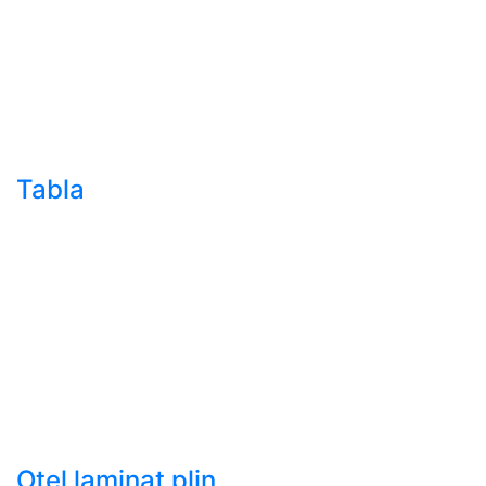
sudura (trasa)
- Teava de presiune
- Teava hidraulica de
precizie
- Teava rotunda cu
sudura longitudinala
Tabla
- Tabla neagra subtire
laminata la cald LBC
(HRS / HRC)
- Tabla groasa neagra
laminata la cald LTG
(HRP)
- Tabla decapata
laminata la rece LBR
(CRS / CRC)
Otel laminat plin