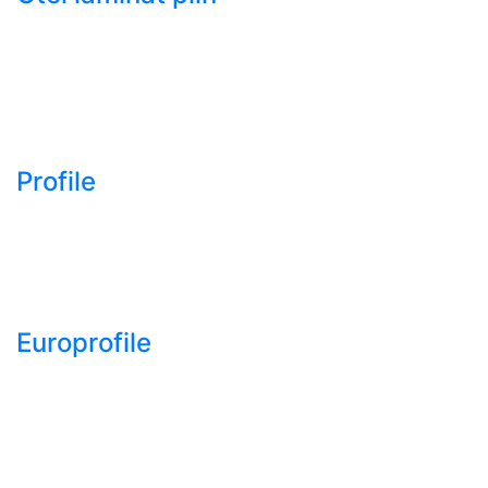
- Bara rotunda laminata
din otel
- Bara patrata laminata
din otel
- Otel Lat (Platbanda)
Profile
- Profil cornier S235
S355 S275
- Profil T S235 S275
S355
Europrofile
- Europrofile HEA S235,
S275, S355
- Europrofile HEB S235,
S275, S355
- Europrofile HEM S235,