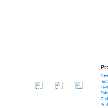
S275, S355
- Europrofile IPE S235,
S275, S355
- Europrofile INP S235,
S275, S355
- Europrofile UPE S235,
S275, S355
- Europrofile UNP S235,
S275, S355
Pr
Tevi
rec
Tev
Tab
Otel
Prof