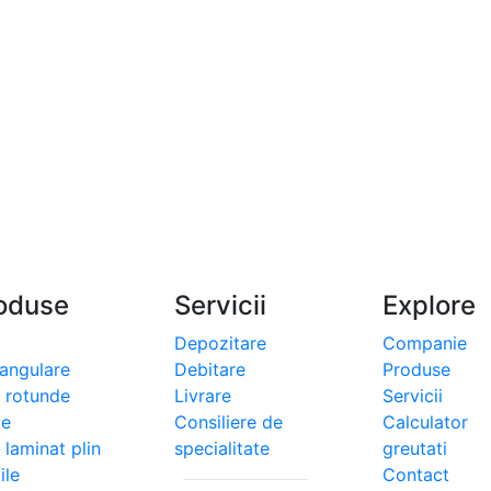
oduse
Servicii
Explore
Depozitare
Companie
tangulare
Debitare
Produse
i rotunde
Livrare
Servicii
le
Consiliere de
Calculator
 laminat plin
specialitate
greutati
ile
Contact