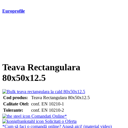
Europrofile
- Europrofile HEA S235, S275, S355
- Europrofile HEB S235, S275, S355
- Europrofile HEM S235, S275, S355
- Europrofile IPE S235, S275, S355
- Europrofile INP S235, S275, S355
- Europrofile UPE S235, S275, S355
- Europrofile UNP S235, S275, S355
Teava Rectangulara
80x50x12.5
Cod produs:
Teava Rectangulara 80x50x12.5
Calitate Otel:
conf. EN 10210-1
Tolerante:
conf. EN 10210-2
Comandati Online*
Solicitati o Oferta
*Cum să faci o comandă online? Apasă aici! (material video)