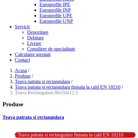
Europrofile IPE
Europrofile INP
Europrofile UPE
Europrofile UNP
Servicii
Depozitare
Debitare
Livrare
Consiliere de specialitate
Calculator greutati
Contact
Acasa
/
Produse
/
Teava patrata si rectangulara
/
Teava patrata si rectangulara finisata la cald EN 10210
/
Teava Rectangulara 80x50x12.5
Produse
Teava patrata si rectangulara
- Teava patrata si rectangulara prelucrata la rece EN 10219
- Teava patrata si rectangulara finisata la cald EN 10210