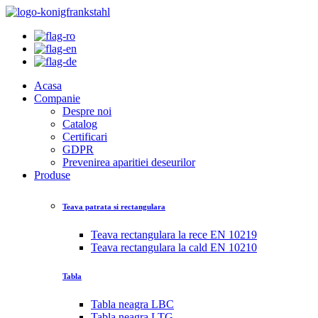
Acasa
Companie
Despre noi
Catalog
Certificari
GDPR
Prevenirea aparitiei deseurilor
Produse
Teava patrata si rectangulara
Teava rectangulara la rece EN 10219
Teava rectangulara la cald EN 10210
Tabla
Tabla neagra LBC
Tabla neagra LTG