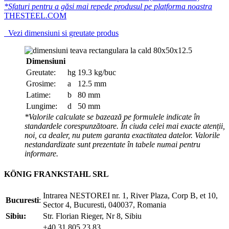
*Sfaturi pentru a găsi mai repede produsul pe platforma noastra
THESTEEL.COM
Vezi dimensiuni si greutate produs
Dimensiuni
Greutate:
hg
19.3 kg/buc
Grosime:
a
12.5 mm
Latime:
b
80 mm
Lungime:
d
50 mm
*Valorile calculate se bazează pe formulele indicate în
standardele corespunzătoare. În ciuda celei mai exacte atenții,
noi, ca dealer, nu putem garanta exactitatea datelor. Valorile
nestandardizate sunt prezentate în tabele numai pentru
informare.
KÖNIG FRANKSTAHL SRL
Intrarea NESTOREI nr. 1, River Plaza, Corp B, et 10,
Bucuresti
:
Sector 4, Bucuresti, 040037, Romania
Sibiu:
Str. Florian Rieger, Nr 8, Sibiu
+40 31 805 23 83