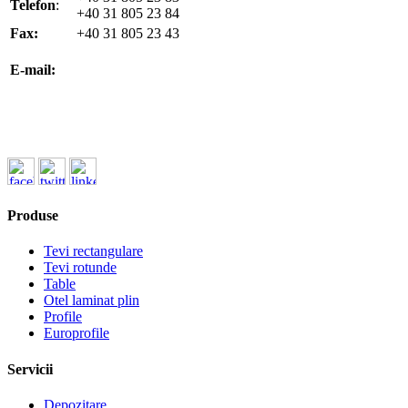
Telefon
:
+40 31 805 23 84
Fax:
+40 31 805 23 43
office@koenigfrankstahl.ro
E-mail:
office@kfs.ro
ofertare@koenigfrankstahl.ro
Produse
Tevi rectangulare
Tevi rotunde
Table
Otel laminat plin
Profile
Europrofile
Servicii
Depozitare