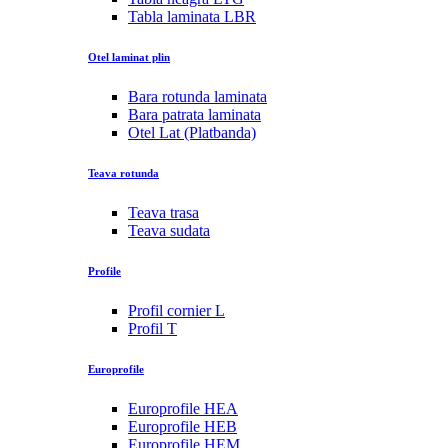
Tabla laminata LBR
Otel laminat plin
Bara rotunda laminata
Bara patrata laminata
Otel Lat (Platbanda)
Teava rotunda
Teava trasa
Teava sudata
Profile
Profil cornier L
Profil T
Europrofile
Europrofile HEA
Europrofile HEB
Europrofile HEM