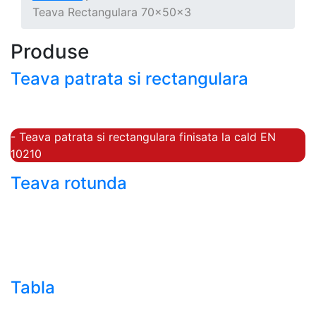
Teava Rectangulara 70x50x3
Produse
Teava patrata si rectangulara
- Teava patrata si rectangulara prelucrata la rece EN
10219
- Teava patrata si rectangulara finisata la cald EN
10210
Teava rotunda
- Teava rotunda fara sudura (trasa)
- Teava de presiune
- Teava hidraulica de precizie
- Teava rotunda cu sudura longitudinala
Tabla
- Tabla neagra subtire laminata la cald LBC (HRS /