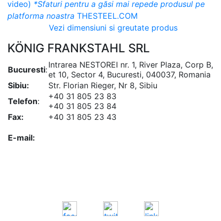
video)
*Sfaturi pentru a găsi mai repede produsul pe
platforma noastra
THESTEEL.COM
Vezi dimensiuni si greutate produs
KÖNIG FRANKSTAHL SRL
Intrarea NESTOREI nr. 1, River Plaza, Corp B,
Bucuresti
:
et 10, Sector 4, Bucuresti, 040037, Romania
Sibiu:
Str. Florian Rieger, Nr 8, Sibiu
+40 31 805 23 83
Telefon
:
+40 31 805 23 84
Fax:
+40 31 805 23 43
office@koenigfrankstahl.ro
E-mail:
office@kfs.ro
ofertare@koenigfrankstahl.ro