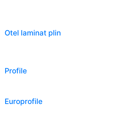
HRC)
- Tabla groasa neagra laminata la cald LTG (HRP)
- Tabla decapata laminata la rece LBR (CRS / CRC)
Otel laminat plin
- Bara rotunda laminata din otel
- Bara patrata laminata din otel
- Otel Lat (Platbanda)
Profile
- Profil cornier S235 S355 S275
- Profil T S235 S275 S355
Europrofile
- Europrofile HEA S235, S275, S355
- Europrofile HEB S235, S275, S355
- Europrofile HEM S235, S275, S355
- Europrofile IPE S235, S275, S355