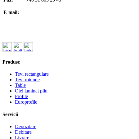
office@koenigfrankstahl.ro
E-mail:
office@kfs.ro
ofertare@koenigfrankstahl.ro
Produse
Tevi rectangulare
Tevi rotunde
Table
Otel laminat plin
Profile
Europrofile
Servicii
Depozitare
Debitare
Livrare