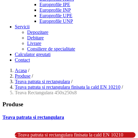
Europrofile IPE
Europrofile INP
Europrofile UPE
Europrofile UNP
Servicii
Depozitare
Debitare
Livrare
Consiliere de specialitate
Calculator greutati
Contact
Acasa
/
Produse
/
Teava patrata si rectangulara
/
Teava patrata si rectangulara finisata la cald EN 10210
/
Teava Rectangulara 450x250x8
Produse
Teava patrata si rectangulara
- Teava patrata si rectangulara prelucrata la rece EN 10219
- Teava patrata si rectangulara finisata la cald EN 10210