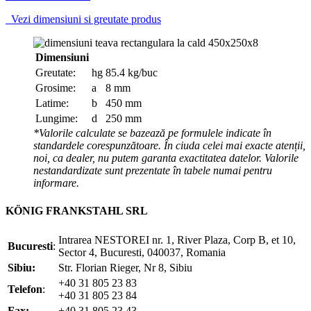
Vezi dimensiuni si greutate produs
Dimensiuni
Greutate:
hg
85.4 kg/buc
Grosime:
a
8 mm
Latime:
b
450 mm
Lungime:
d
250 mm
*Valorile calculate se bazează pe formulele indicate în
standardele corespunzătoare. În ciuda celei mai exacte atenții,
noi, ca dealer, nu putem garanta exactitatea datelor. Valorile
nestandardizate sunt prezentate în tabele numai pentru
informare.
KÖNIG FRANKSTAHL SRL
Intrarea NESTOREI nr. 1, River Plaza, Corp B, et 10,
Bucuresti
:
Sector 4, Bucuresti, 040037, Romania
Sibiu:
Str. Florian Rieger, Nr 8, Sibiu
+40 31 805 23 83
Telefon
:
+40 31 805 23 84
Fax:
+40 31 805 23 43