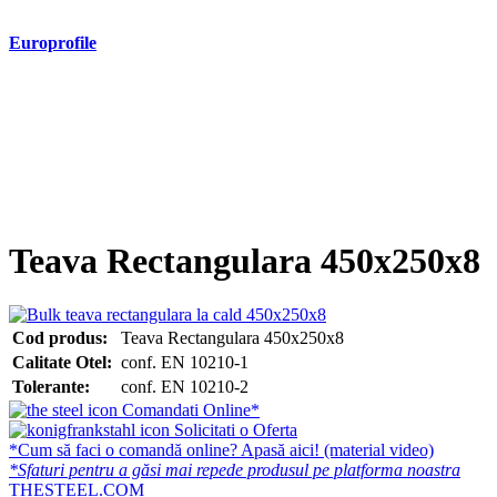
Europrofile
- Europrofile HEA S235, S275, S355
- Europrofile HEB S235, S275, S355
- Europrofile HEM S235, S275, S355
- Europrofile IPE S235, S275, S355
- Europrofile INP S235, S275, S355
- Europrofile UPE S235, S275, S355
- Europrofile UNP S235, S275, S355
Teava Rectangulara 450x250x8
Cod produs:
Teava Rectangulara 450x250x8
Calitate Otel:
conf. EN 10210-1
Tolerante:
conf. EN 10210-2
Comandati Online*
Solicitati o Oferta
*Cum să faci o comandă online? Apasă aici! (material video)
*Sfaturi pentru a găsi mai repede produsul pe platforma noastra
THESTEEL.COM