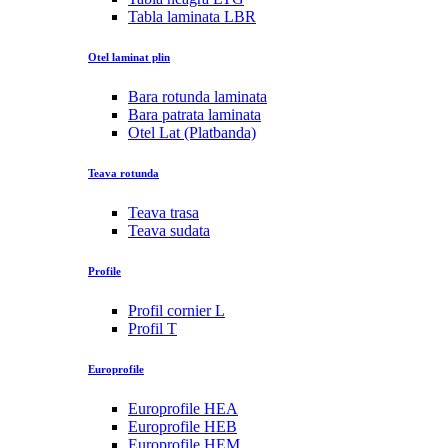
Tabla laminata LBR
Otel laminat plin
Bara rotunda laminata
Bara patrata laminata
Otel Lat (Platbanda)
Teava rotunda
Teava trasa
Teava sudata
Profile
Profil cornier L
Profil T
Europrofile
Europrofile HEA
Europrofile HEB
Europrofile HEM