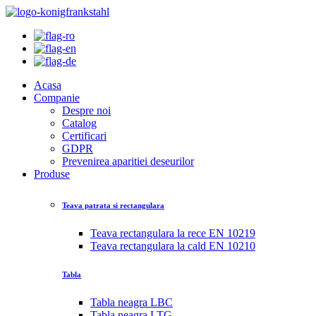
Acasa
Companie
Despre noi
Catalog
Certificari
GDPR
Prevenirea aparitiei deseurilor
Produse
Teava patrata si rectangulara
Teava rectangulara la rece EN 10219
Teava rectangulara la cald EN 10210
Tabla
Tabla neagra LBC
Tabla neagra LTG