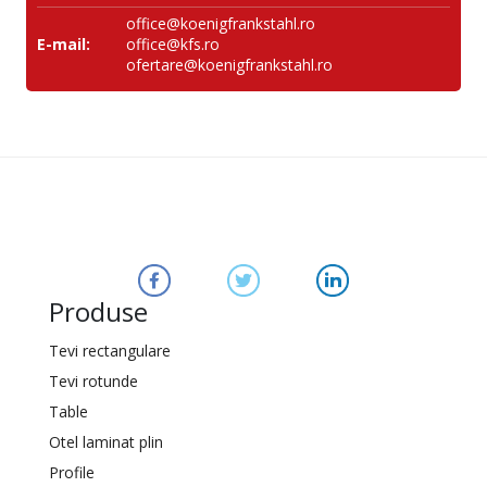
office@koenigfrankstahl.ro
E-mail:
office@kfs.ro
ofertare@koenigfrankstahl.ro
Produse
Tevi rectangulare
Tevi rotunde
Table
Otel laminat plin
Profile