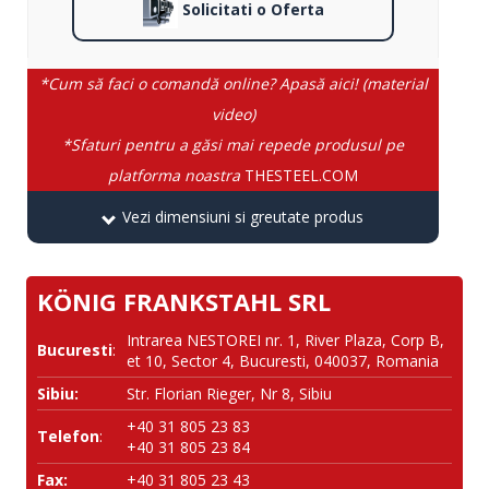
Solicitati o Oferta
*Cum să faci o comandă online? Apasă aici! (material
video)
*Sfaturi pentru a găsi mai repede produsul pe
platforma noastra
THESTEEL.COM
Vezi dimensiuni si greutate produs
KÖNIG FRANKSTAHL SRL
Intrarea NESTOREI nr. 1, River Plaza, Corp B,
Bucuresti
:
et 10, Sector 4, Bucuresti, 040037, Romania
Sibiu:
Str. Florian Rieger, Nr 8, Sibiu
+40 31 805 23 83
Telefon
:
+40 31 805 23 84
Fax:
+40 31 805 23 43