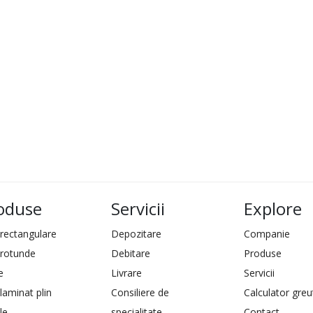
oduse
Servicii
Explore
 rectangulare
Depozitare
Companie
 rotunde
Debitare
Produse
e
Livrare
Servicii
laminat plin
Consiliere de
Calculator greu
le
specialitate
Contact