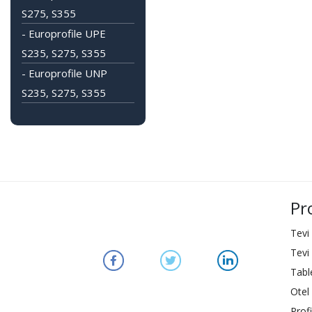
S275, S355
- Europrofile UPE
S235, S275, S355
- Europrofile UNP
S235, S275, S355
Pr
Tevi
Tevi
Tabl
Otel 
Profi