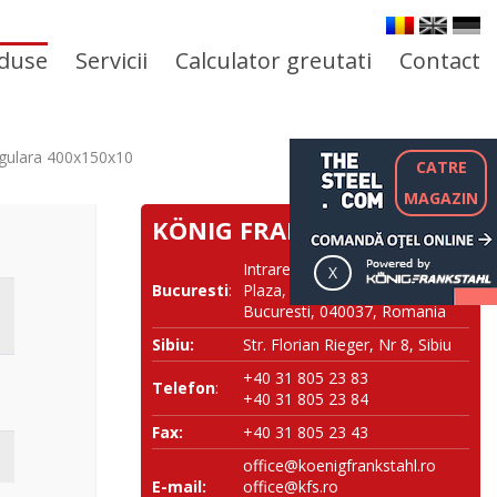
duse
Servicii
Calculator greutati
Contact
gulara 400x150x10
CATRE
MAGAZIN
KÖNIG FRANKSTAHL SRL
Intrarea NESTOREI nr. 1, River
Bucuresti
:
Plaza, Corp B, et 10, Sector 4,
Bucuresti, 040037, Romania
Sibiu:
Str. Florian Rieger, Nr 8, Sibiu
+40 31 805 23 83
Telefon
:
+40 31 805 23 84
Fax:
+40 31 805 23 43
office@koenigfrankstahl.ro
E-mail:
office@kfs.ro