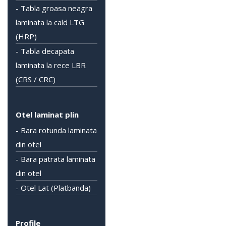
- Tabla groasa neagra
laminata la cald LTG
(HRP)
- Tabla decapata
laminata la rece LBR
(CRS / CRC)
Otel laminat plin
- Bara rotunda laminata
din otel
- Bara patrata laminata
din otel
- Otel Lat (Platbanda)
Profile