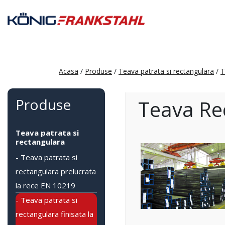
Acasa
/
Produse
/
Teava patrata si rectangulara
/
T
Produse
Teava Re
Teava patrata si
rectangulara
- Teava patrata si
rectangulara prelucrata
la rece EN 10219
- Teava patrata si
rectangulara finisata la