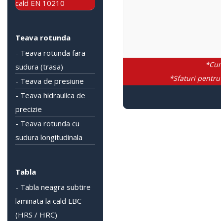
cald EN 10210
Teava rotunda
- Teava rotunda fara
*Cum
sudura (trasa)
*Sfaturi pentru
- Teava de presiune
- Teava hidraulica de
precizie
- Teava rotunda cu
sudura longitudinala
Tabla
- Tabla neagra subtire
laminata la cald LBC
(HRS / HRC)