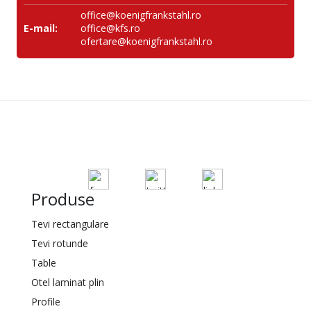
office@koenigfrankstahl.ro
E-mail:
office@kfs.ro
ofertare@koenigfrankstahl.ro
Produse
Tevi rectangulare
Tevi rotunde
Table
Otel laminat plin
Profile