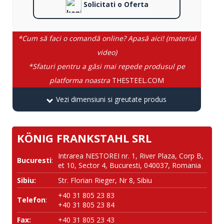
Solicitati o Oferta
*Cum să faci o comandă online? Apasă aici! (material
video)
*Sfaturi pentru a găsi mai repede produsul pe
platforma noastra
THESTEEL.COM
Vezi dimensiuni si greutate produs
KÖNIG FRANKSTAHL SRL
Intrarea NESTOREI nr. 1, River Plaza, Corp B,
Bucuresti
:
et 10, Sector 4, Bucuresti, 040037, Romania
Sibiu:
Str. Florian Rieger, Nr 8, Sibiu
+40 31 805 23 83
Telefon
:
+40 31 805 23 84
Fax:
+40 31 805 23 43