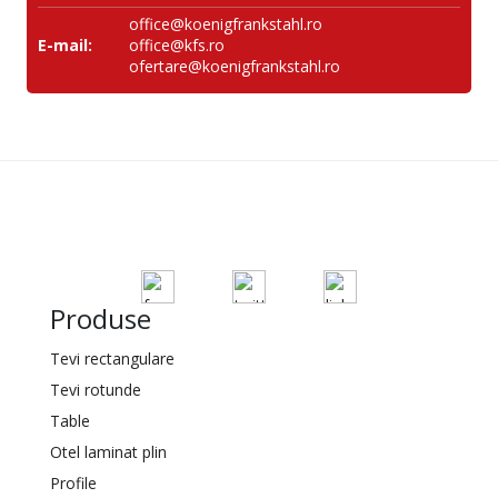
office@koenigfrankstahl.ro
E-mail:
office@kfs.ro
ofertare@koenigfrankstahl.ro
Produse
Tevi rectangulare
Tevi rotunde
Table
Otel laminat plin
Profile