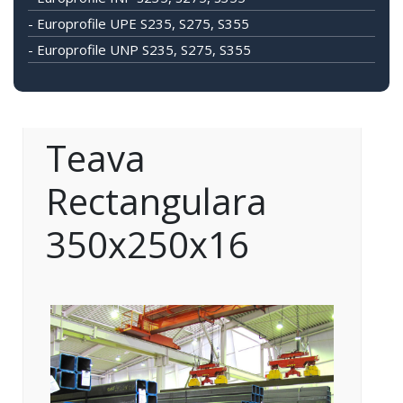
- Europrofile UPE S235, S275, S355
- Europrofile UNP S235, S275, S355
Teava
Rectangulara
350x250x16