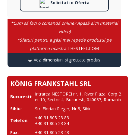
Solicitati o Oferta
*Cum să faci o comandă online? Apasă aici! (material
video)
*Sfaturi pentru a găsi mai repede produsul pe
platforma noastra
THESTEEL.COM
Vezi dimensiuni si greutate produs
KÖNIG FRANKSTAHL SRL
Intrarea NESTOREI nr. 1, River Plaza, Corp B,
Bucuresti
:
et 10, Sector 4, Bucuresti, 040037, Romania
Sibiu:
Str. Florian Rieger, Nr 8, Sibiu
+40 31 805 23 83
Telefon
:
+40 31 805 23 84
Fax:
+40 31 805 23 43