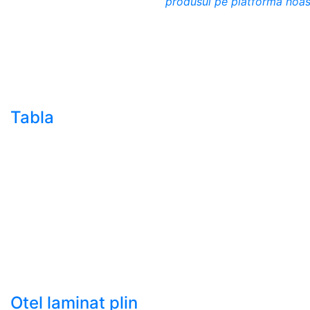
produsul pe platforma noas
sudura (trasa)
- Teava de presiune
- Teava hidraulica de
precizie
- Teava rotunda cu
sudura longitudinala
Tabla
- Tabla neagra subtire
laminata la cald LBC
(HRS / HRC)
- Tabla groasa neagra
laminata la cald LTG
(HRP)
- Tabla decapata
laminata la rece LBR
(CRS / CRC)
Otel laminat plin