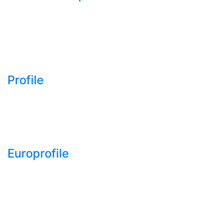
- Bara rotunda laminata
din otel
- Bara patrata laminata
din otel
- Otel Lat (Platbanda)
Profile
- Profil cornier S235
S355 S275
- Profil T S235 S275
S355
Europrofile
- Europrofile HEA S235,
S275, S355
- Europrofile HEB S235,
S275, S355
- Europrofile HEM S235,