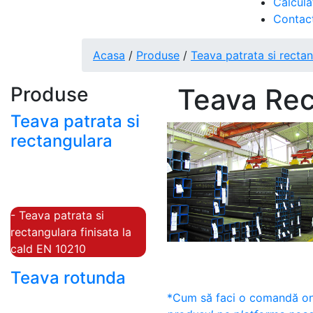
Calcula
Contac
Acasa
/
Produse
/
Teava patrata si recta
Produse
Teava Re
Teava patrata si
rectangulara
- Teava patrata si
rectangulara prelucrata
la rece EN 10219
- Teava patrata si
rectangulara finisata la
cald EN 10210
Teava rotunda
*Cum să faci o comandă onl
- Teava rotunda fara