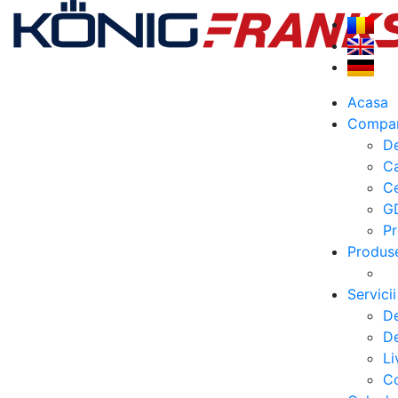
Acasa
Compa
De
C
Ce
G
Pr
Produs
Servicii
De
De
Li
Co