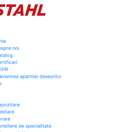
nie
spre noi
atalog
rtificari
DPR
evenirea aparitiei deseurilor
e
pozitare
bitare
vrare
nsiliere de specialitate