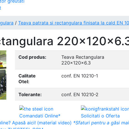
tor greutati
t
ngulara
/
Teava patrata si rectangulara finisata la cald EN 1
ctangulara 220x120x6.
Cod produs:
Teava Rectangulara
220x120x6.3
Calitate
conf. EN 10210-1
Otel:
Tolerante:
conf. EN 10210-2
Comandati Online*
Solicitati o Oferta
ine? Apasă aici! (material video)
*Sfaturi pentru a găsi ma