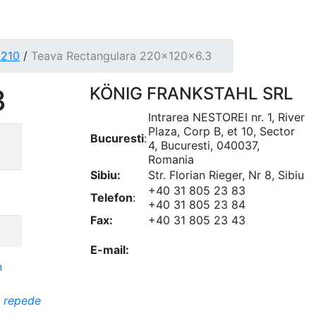
0210
/
Teava Rectangulara 220x120x6.3
3
KÖNIG FRANKSTAHL SRL
Intrarea NESTOREI nr. 1, River
Plaza, Corp B, et 10, Sector
Bucuresti
:
4, Bucuresti, 040037,
Romania
Sibiu:
Str. Florian Rieger, Nr 8, Sibiu
+40 31 805 23 83
Telefon
:
+40 31 805 23 84
Fax:
+40 31 805 23 43
office@koenigfrankstahl.ro
E-mail:
office@kfs.ro
ofertare@koenigfrankstahl.ro
i repede