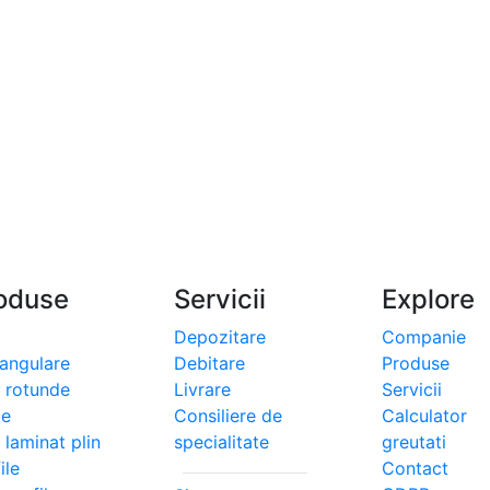
oduse
Servicii
Explore
Depozitare
Companie
tangulare
Debitare
Produse
i rotunde
Livrare
Servicii
le
Consiliere de
Calculator
 laminat plin
specialitate
greutati
ile
Contact