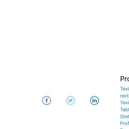
S275, S355
- Europrofile IPE S235,
S275, S355
- Europrofile INP S235,
S275, S355
- Europrofile UPE S235,
S275, S355
- Europrofile UNP S235,
S275, S355
Pr
Tevi
rec
Tev
Tab
Otel
Prof