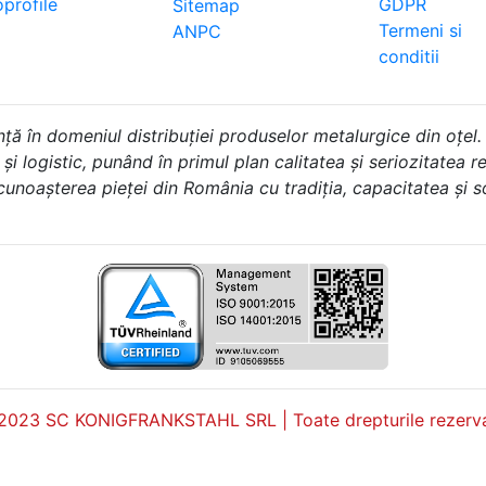
profile
GDPR
Sitemap
Termeni si
ANPC
conditii
în domeniul distribuției produselor metalurgice din oțel.
i logistic, punând în primul plan calitatea și seriozitatea rel
 cunoașterea pieței din România cu tradiția, capacitatea și 
2023 SC KONIGFRANKSTAHL SRL | Toate drepturile rezerva