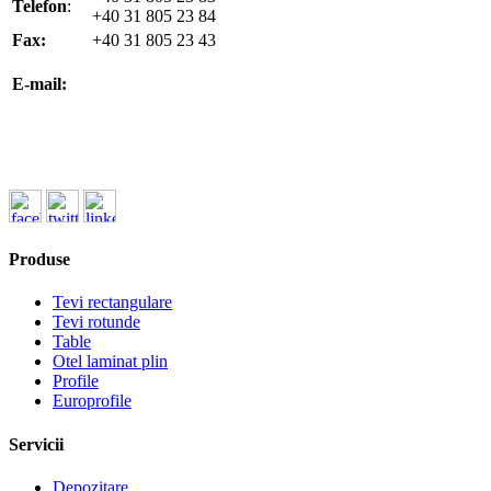
Telefon
:
+40 31 805 23 84
Fax:
+40 31 805 23 43
office@koenigfrankstahl.ro
E-mail:
office@kfs.ro
ofertare@koenigfrankstahl.ro
Produse
Tevi rectangulare
Tevi rotunde
Table
Otel laminat plin
Profile
Europrofile
Servicii
Depozitare