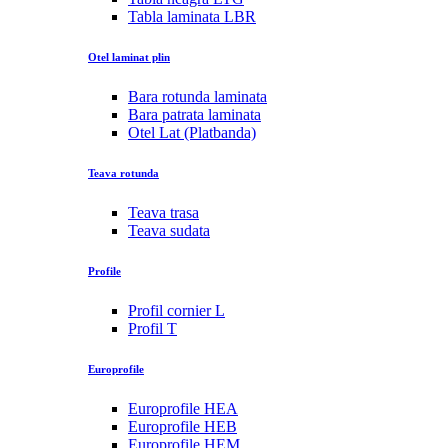
Tabla laminata LBR
Otel laminat plin
Bara rotunda laminata
Bara patrata laminata
Otel Lat (Platbanda)
Teava rotunda
Teava trasa
Teava sudata
Profile
Profil cornier L
Profil T
Europrofile
Europrofile HEA
Europrofile HEB
Europrofile HEM