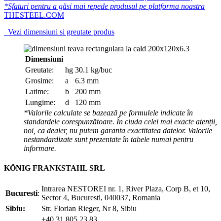
*Sfaturi pentru a găsi mai repede produsul pe platforma noastra
THESTEEL.COM
Vezi dimensiuni si greutate produs
Dimensiuni
Greutate:
hg
30.1 kg/buc
Grosime:
a
6.3 mm
Latime:
b
200 mm
Lungime:
d
120 mm
*Valorile calculate se bazează pe formulele indicate în
standardele corespunzătoare. În ciuda celei mai exacte atenții,
noi, ca dealer, nu putem garanta exactitatea datelor. Valorile
nestandardizate sunt prezentate în tabele numai pentru
informare.
KÖNIG FRANKSTAHL SRL
Intrarea NESTOREI nr. 1, River Plaza, Corp B, et 10,
Bucuresti
:
Sector 4, Bucuresti, 040037, Romania
Sibiu:
Str. Florian Rieger, Nr 8, Sibiu
+40 31 805 23 83