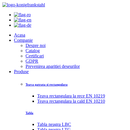
Acasa
Companie
Despre noi
Catalog
Certificari
GDPR
Prevenirea aparitiei deseurilor
Produse
Teava patrata si rectangulara
Teava rectangulara la rece EN 10219
Teava rectangulara la cald EN 10210
Tabla
Tabla neagra LBC
Tabla neagra LTG