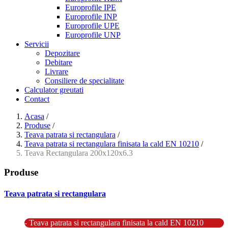
Europrofile IPE
Europrofile INP
Europrofile UPE
Europrofile UNP
Servicii
Depozitare
Debitare
Livrare
Consiliere de specialitate
Calculator greutati
Contact
Acasa
/
Produse
/
Teava patrata si rectangulara
/
Teava patrata si rectangulara finisata la cald EN 10210
/
Teava Rectangulara 200x120x6.3
Produse
Teava patrata si rectangulara
- Teava patrata si rectangulara prelucrata la rece EN 10219
- Teava patrata si rectangulara finisata la cald EN 10210