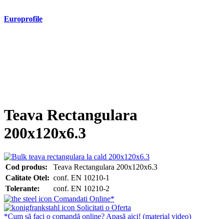
Europrofile
- Europrofile HEA S235, S275, S355
- Europrofile HEB S235, S275, S355
- Europrofile HEM S235, S275, S355
- Europrofile IPE S235, S275, S355
- Europrofile INP S235, S275, S355
- Europrofile UPE S235, S275, S355
- Europrofile UNP S235, S275, S355
Teava Rectangulara
200x120x6.3
Cod produs:
Teava Rectangulara 200x120x6.3
Calitate Otel:
conf. EN 10210-1
Tolerante:
conf. EN 10210-2
Comandati Online*
Solicitati o Oferta
*Cum să faci o comandă online? Apasă aici! (material video)