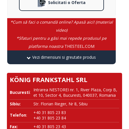
Solicitati o Oferta
*Cum să faci o comandă online? Apasă aici! (material
video)
*Sfaturi pentru a găsi mai repede produsul pe
platforma noastra
THESTEEL.COM
Vezi dimensiuni si greutate produs
KÖNIG FRANKSTAHL SRL
Intrarea NESTOREI nr. 1, River Plaza, Corp B,
Bucuresti
:
et 10, Sector 4, Bucuresti, 040037, Romania
Sibiu:
Str. Florian Rieger, Nr 8, Sibiu
+40 31 805 23 83
Telefon
:
+40 31 805 23 84
Fax:
+40 31 805 23 43