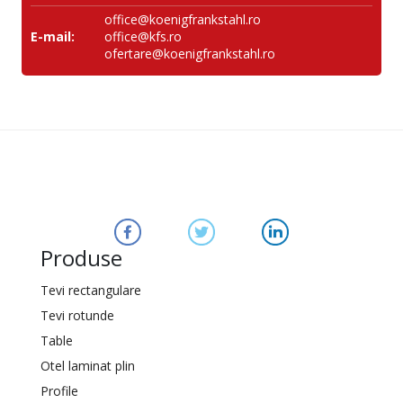
office@koenigfrankstahl.ro
E-mail:
office@kfs.ro
ofertare@koenigfrankstahl.ro
Produse
Tevi rectangulare
Tevi rotunde
Table
Otel laminat plin
Profile