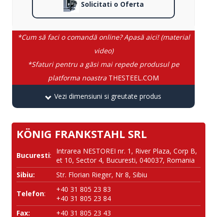
Solicitati o Oferta
*Cum să faci o comandă online? Apasă aici! (material
video)
*Sfaturi pentru a găsi mai repede produsul pe
platforma noastra
THESTEEL.COM
Vezi dimensiuni si greutate produs
KÖNIG FRANKSTAHL SRL
Intrarea NESTOREI nr. 1, River Plaza, Corp B,
Bucuresti
:
et 10, Sector 4, Bucuresti, 040037, Romania
Sibiu:
Str. Florian Rieger, Nr 8, Sibiu
+40 31 805 23 83
Telefon
:
+40 31 805 23 84
Fax:
+40 31 805 23 43