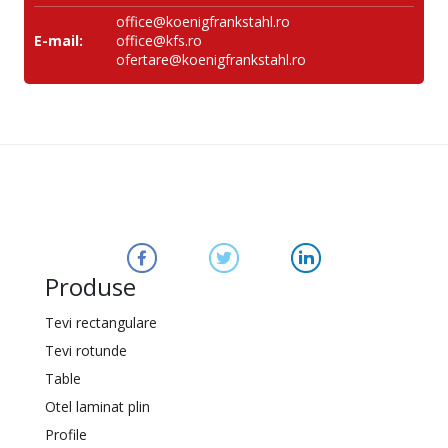
office@koenigfrankstahl.ro
E-mail:
office@kfs.ro
ofertare@koenigfrankstahl.ro
Produse
Tevi rectangulare
Tevi rotunde
Table
Otel laminat plin
Profile