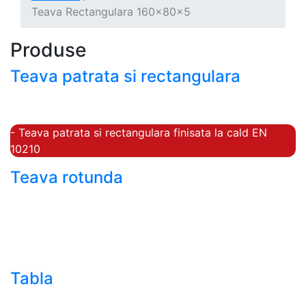
Teava Rectangulara 160x80x5
Produse
Teava patrata si rectangulara
- Teava patrata si rectangulara prelucrata la rece EN
10219
- Teava patrata si rectangulara finisata la cald EN
10210
Teava rotunda
- Teava rotunda fara sudura (trasa)
- Teava de presiune
- Teava hidraulica de precizie
- Teava rotunda cu sudura longitudinala
Tabla
- Tabla neagra subtire laminata la cald LBC (HRS /