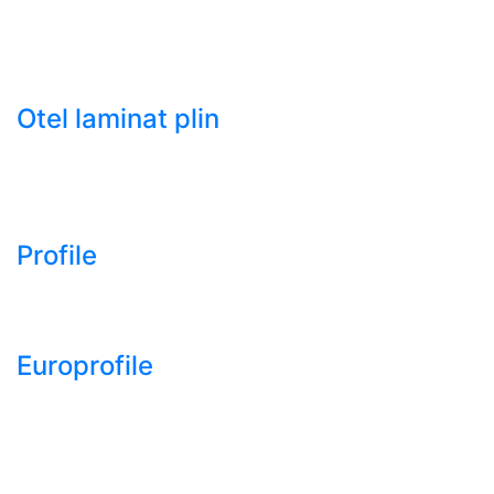
HRC)
- Tabla groasa neagra laminata la cald LTG (HRP)
- Tabla decapata laminata la rece LBR (CRS / CRC)
Otel laminat plin
- Bara rotunda laminata din otel
- Bara patrata laminata din otel
- Otel Lat (Platbanda)
Profile
- Profil cornier S235 S355 S275
- Profil T S235 S275 S355
Europrofile
- Europrofile HEA S235, S275, S355
- Europrofile HEB S235, S275, S355
- Europrofile HEM S235, S275, S355
- Europrofile IPE S235, S275, S355