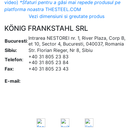
video)
*Sfaturi pentru a găsi mai repede produsul pe
platforma noastra
THESTEEL.COM
Vezi dimensiuni si greutate produs
KÖNIG FRANKSTAHL SRL
Intrarea NESTOREI nr. 1, River Plaza, Corp B,
Bucuresti
:
et 10, Sector 4, Bucuresti, 040037, Romania
Sibiu:
Str. Florian Rieger, Nr 8, Sibiu
+40 31 805 23 83
Telefon
:
+40 31 805 23 84
Fax:
+40 31 805 23 43
office@koenigfrankstahl.ro
E-mail:
office@kfs.ro
ofertare@koenigfrankstahl.ro