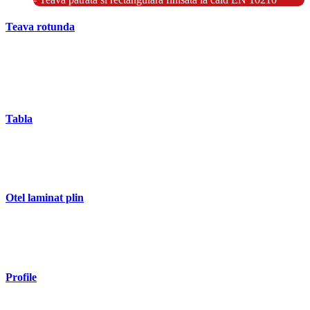
Teava rotunda
- Teava rotunda fara sudura (trasa)
- Teava de presiune
- Teava hidraulica de precizie
- Teava rotunda cu sudura longitudinala
Tabla
- Tabla neagra subtire laminata la cald LBC (HRS / HRC)
- Tabla groasa neagra laminata la cald LTG (HRP)
- Tabla decapata laminata la rece LBR (CRS / CRC)
Otel laminat plin
- Bara rotunda laminata din otel
- Bara patrata laminata din otel
- Otel Lat (Platbanda)
Profile
- Profil cornier S235 S355 S275