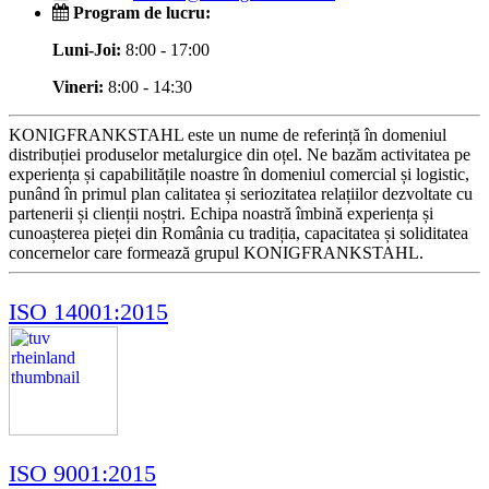
Program de lucru:
Luni-Joi:
8:00 - 17:00
Vineri:
8:00 - 14:30
KONIGFRANKSTAHL este un nume de referință în domeniul
distribuției produselor metalurgice din oțel. Ne bazăm activitatea pe
experiența și capabilitățile noastre în domeniul comercial și logistic,
punând în primul plan calitatea și seriozitatea relațiilor dezvoltate cu
partenerii și clienții noștri. Echipa noastră îmbină experiența și
cunoașterea pieței din România cu tradiția, capacitatea și soliditatea
concernelor care formează grupul KONIGFRANKSTAHL.
ISO 14001:2015
ISO 9001:2015