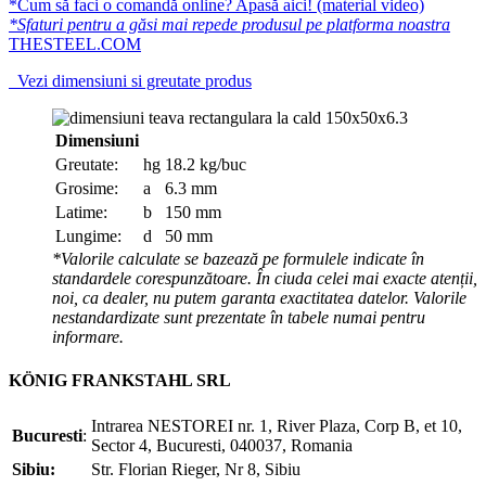
*Cum să faci o comandă online? Apasă aici! (material video)
*Sfaturi pentru a găsi mai repede produsul pe platforma noastra
THESTEEL.COM
Vezi dimensiuni si greutate produs
Dimensiuni
Greutate:
hg
18.2 kg/buc
Grosime:
a
6.3 mm
Latime:
b
150 mm
Lungime:
d
50 mm
*Valorile calculate se bazează pe formulele indicate în
standardele corespunzătoare. În ciuda celei mai exacte atenții,
noi, ca dealer, nu putem garanta exactitatea datelor. Valorile
nestandardizate sunt prezentate în tabele numai pentru
informare.
KÖNIG FRANKSTAHL SRL
Intrarea NESTOREI nr. 1, River Plaza, Corp B, et 10,
Bucuresti
:
Sector 4, Bucuresti, 040037, Romania
Sibiu:
Str. Florian Rieger, Nr 8, Sibiu