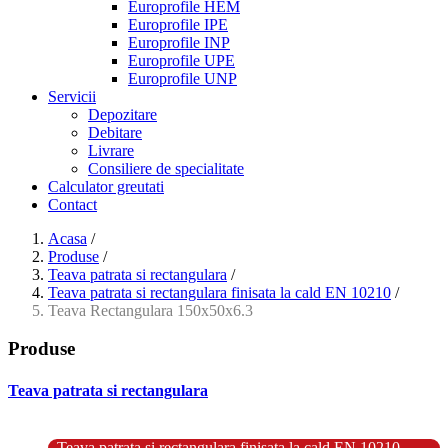
Europrofile HEM
Europrofile IPE
Europrofile INP
Europrofile UPE
Europrofile UNP
Servicii
Depozitare
Debitare
Livrare
Consiliere de specialitate
Calculator greutati
Contact
Acasa
/
Produse
/
Teava patrata si rectangulara
/
Teava patrata si rectangulara finisata la cald EN 10210
/
Teava Rectangulara 150x50x6.3
Produse
Teava patrata si rectangulara
- Teava patrata si rectangulara prelucrata la rece EN 10219
- Teava patrata si rectangulara finisata la cald EN 10210