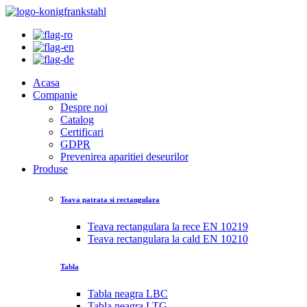
Acasa
Companie
Despre noi
Catalog
Certificari
GDPR
Prevenirea aparitiei deseurilor
Produse
Teava patrata si rectangulara
Teava rectangulara la rece EN 10219
Teava rectangulara la cald EN 10210
Tabla
Tabla neagra LBC
Tabla neagra LTG