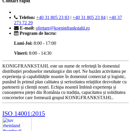
Contact rapid
Telefon:
+40 31 805 23 83
|
+40 31 805 23 84
|
+40 37
273 72 29
E-mail:
ofertare@koenigfrankstahl.ro
Program de lucru:
Luni-Joi:
8:00 - 17:00
Vineri:
8:00 - 14:30
KONIGFRANKSTAHL este un nume de referință în domeniul
distribuției produselor metalurgice din oțel. Ne bazăm activitatea pe
experiența și capabilitățile noastre în domeniul comercial și logistic,
punând în primul plan calitatea și seriozitatea relațiilor dezvoltate cu
partenerii și clienții noștri. Echipa noastră îmbină experiența și
cunoașterea pieței din România cu tradiția, capacitatea și soliditatea
concernelor care formează grupul KONIGFRANKSTAHL.
ISO 14001:2015