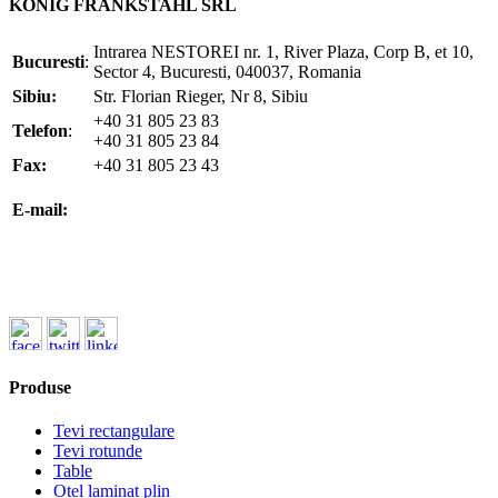
KÖNIG FRANKSTAHL SRL
Intrarea NESTOREI nr. 1, River Plaza, Corp B, et 10,
Bucuresti
:
Sector 4, Bucuresti, 040037, Romania
Sibiu:
Str. Florian Rieger, Nr 8, Sibiu
+40 31 805 23 83
Telefon
:
+40 31 805 23 84
Fax:
+40 31 805 23 43
office@koenigfrankstahl.ro
E-mail:
office@kfs.ro
ofertare@koenigfrankstahl.ro
Produse
Tevi rectangulare
Tevi rotunde
Table
Otel laminat plin