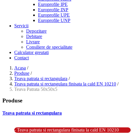
Europrofile IPE
Europrofile INP
Europrofile UPE
Europrofile UNP
Servicii
Depozitare
Debitare
Livrare
Consiliere de specialitate
Calculator greutati
Contact
Acasa
/
Produse
/
Teava patrata si rectangulara
/
Teava patrata si rectangulara finisata la cald EN 10210
/
Teava Patrata 50x50x5
Produse
Teava patrata si rectangulara
- Teava patrata si rectangulara prelucrata la rece EN 10219
- Teava patrata si rectangulara finisata la cald EN 10210