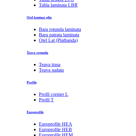
Tabla laminata LBR
Otel laminat plin
Bara rotunda laminata
Bara patrata laminata
Otel Lat (Platbanda)
Teava rotunda
Teava trasa
Teava sudata
Profile
Profil cornier L
Profil T
Europrofile
Europrofile HEA
Europrofile HEB
Europrofile HEM