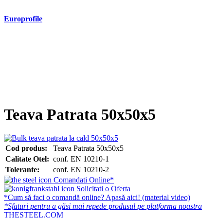
Europrofile
- Europrofile HEA S235, S275, S355
- Europrofile HEB S235, S275, S355
- Europrofile HEM S235, S275, S355
- Europrofile IPE S235, S275, S355
- Europrofile INP S235, S275, S355
- Europrofile UPE S235, S275, S355
- Europrofile UNP S235, S275, S355
Teava Patrata 50x50x5
Cod produs:
Teava Patrata 50x50x5
Calitate Otel:
conf. EN 10210-1
Tolerante:
conf. EN 10210-2
Comandati Online*
Solicitati o Oferta
*Cum să faci o comandă online? Apasă aici! (material video)
*Sfaturi pentru a găsi mai repede produsul pe platforma noastra
THESTEEL.COM