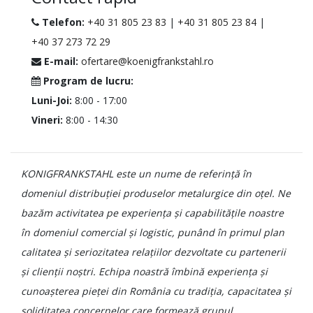
Telefon:
+40 31 805 23 83
|
+40 31 805 23 84
|
+40 37 273 72 29
E-mail:
ofertare@koenigfrankstahl.ro
Program de lucru:
Luni-Joi:
8:00 - 17:00
Vineri:
8:00 - 14:30
KONIGFRANKSTAHL este un nume de referință în
domeniul distribuției produselor metalurgice din oțel. Ne
bazăm activitatea pe experiența și capabilitățile noastre
în domeniul comercial și logistic, punând în primul plan
calitatea și seriozitatea relațiilor dezvoltate cu partenerii
și clienții noștri. Echipa noastră îmbină experiența și
cunoașterea pieței din România cu tradiția, capacitatea și
soliditatea concernelor care formează grupul