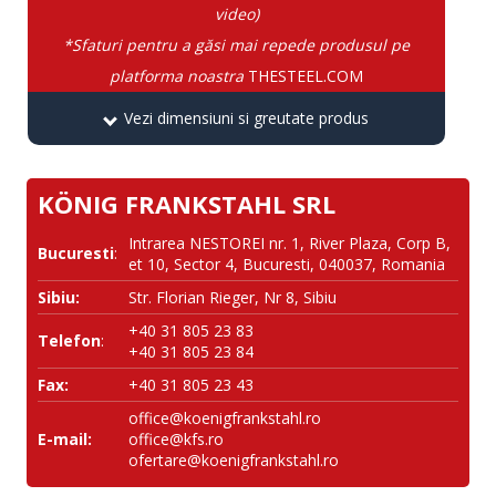
video)
*Sfaturi pentru a găsi mai repede produsul pe
platforma noastra
THESTEEL.COM
Vezi dimensiuni si greutate produs
KÖNIG FRANKSTAHL SRL
Intrarea NESTOREI nr. 1, River Plaza, Corp B,
Bucuresti
:
et 10, Sector 4, Bucuresti, 040037, Romania
Sibiu:
Str. Florian Rieger, Nr 8, Sibiu
+40 31 805 23 83
Telefon
:
+40 31 805 23 84
Fax:
+40 31 805 23 43
office@koenigfrankstahl.ro
E-mail:
office@kfs.ro
ofertare@koenigfrankstahl.ro