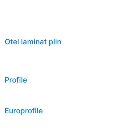
- Tabla neagra subtire laminata la cald LBC (HRS /
HRC)
- Tabla groasa neagra laminata la cald LTG (HRP)
- Tabla decapata laminata la rece LBR (CRS / CRC)
Otel laminat plin
- Bara rotunda laminata din otel
- Bara patrata laminata din otel
- Otel Lat (Platbanda)
Profile
- Profil cornier S235 S355 S275
- Profil T S235 S275 S355
Europrofile
- Europrofile HEA S235, S275, S355
- Europrofile HEB S235, S275, S355
- Europrofile HEM S235, S275, S355