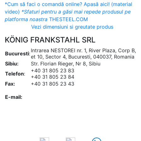
*Cum să faci o comandă online? Apasă aici! (material
video)
*Sfaturi pentru a găsi mai repede produsul pe
platforma noastra
THESTEEL.COM
Vezi dimensiuni si greutate produs
KÖNIG FRANKSTAHL SRL
Intrarea NESTOREI nr. 1, River Plaza, Corp B,
Bucuresti
:
et 10, Sector 4, Bucuresti, 040037, Romania
Sibiu:
Str. Florian Rieger, Nr 8, Sibiu
+40 31 805 23 83
Telefon
:
+40 31 805 23 84
Fax:
+40 31 805 23 43
office@koenigfrankstahl.ro
E-mail:
office@kfs.ro
ofertare@koenigfrankstahl.ro