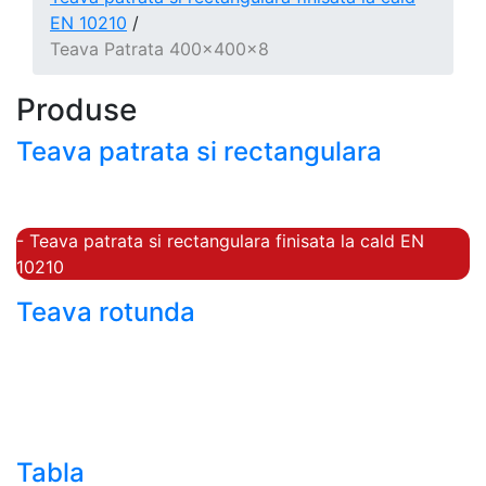
EN 10210
/
Teava Patrata 400x400x8
Produse
Teava patrata si rectangulara
- Teava patrata si rectangulara prelucrata la rece EN
10219
- Teava patrata si rectangulara finisata la cald EN
10210
Teava rotunda
- Teava rotunda fara sudura (trasa)
- Teava de presiune
- Teava hidraulica de precizie
- Teava rotunda cu sudura longitudinala
Tabla