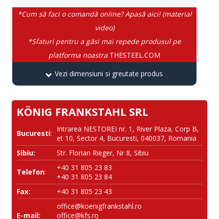
*Cum să faci o comandă online? Apasă aici! (material
video)
*Sfaturi pentru a găsi mai repede produsul pe
platforma noastra
THESTEEL.COM
Vezi dimensiuni si greutate produs
KÖNIG FRANKSTAHL SRL
Intrarea NESTOREI nr. 1, River Plaza, Corp B,
Bucuresti
:
et 10, Sector 4, Bucuresti, 040037, Romania
Sibiu:
Str. Florian Rieger, Nr 8, Sibiu
+40 31 805 23 83
Telefon
:
+40 31 805 23 84
Fax:
+40 31 805 23 43
office@koenigfrankstahl.ro
E-mail:
office@kfs.ro