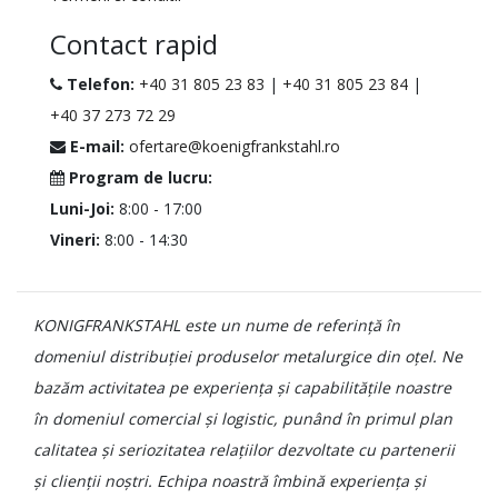
Contact rapid
Telefon:
+40 31 805 23 83
|
+40 31 805 23 84
|
+40 37 273 72 29
E-mail:
ofertare@koenigfrankstahl.ro
Program de lucru:
Luni-Joi:
8:00 - 17:00
Vineri:
8:00 - 14:30
KONIGFRANKSTAHL este un nume de referință în
domeniul distribuției produselor metalurgice din oțel. Ne
bazăm activitatea pe experiența și capabilitățile noastre
în domeniul comercial și logistic, punând în primul plan
calitatea și seriozitatea relațiilor dezvoltate cu partenerii
și clienții noștri. Echipa noastră îmbină experiența și