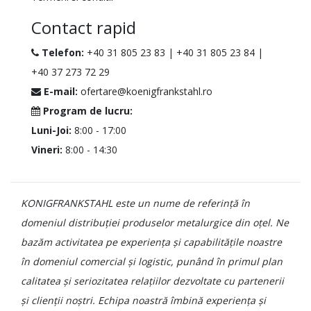
Contact rapid
Telefon:
+40 31 805 23 83
|
+40 31 805 23 84
|
+40 37 273 72 29
E-mail:
ofertare@koenigfrankstahl.ro
Program de lucru:
Luni-Joi:
8:00 - 17:00
Vineri:
8:00 - 14:30
KONIGFRANKSTAHL este un nume de referință în
domeniul distribuției produselor metalurgice din oțel. Ne
bazăm activitatea pe experiența și capabilitățile noastre
în domeniul comercial și logistic, punând în primul plan
calitatea și seriozitatea relațiilor dezvoltate cu partenerii
și clienții noștri. Echipa noastră îmbină experiența și