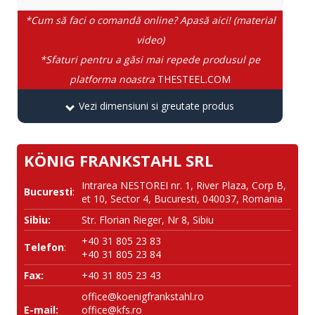
*Cum să faci o comandă online? Apasă aici! (material
video)
*Sfaturi pentru a găsi mai repede produsul pe
platforma noastra
THESTEEL.COM
Vezi dimensiuni si greutate produs
KÖNIG FRANKSTAHL SRL
Intrarea NESTOREI nr. 1, River Plaza, Corp B,
Bucuresti
:
et 10, Sector 4, Bucuresti, 040037, Romania
Sibiu:
Str. Florian Rieger, Nr 8, Sibiu
+40 31 805 23 83
Telefon
:
+40 31 805 23 84
Fax:
+40 31 805 23 43
office@koenigfrankstahl.ro
E-mail:
office@kfs.ro