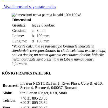
Vezi dimensiuni si greutate produs
Dimensiuni
Greutate:
hg
22.6 kg/buc
Grosime:
a
8 mm
Latime:
b
100 mm
Lungime:
d
100 mm
*Valorile calculate se bazează pe formulele indicate în
standardele corespunzătoare. În ciuda celei mai exacte atenții,
noi, ca dealer, nu putem garanta exactitatea datelor. Valorile
nestandardizate sunt prezentate în tabele numai pentru
informare.
KÖNIG FRANKSTAHL SRL
Intrarea NESTOREI nr. 1, River Plaza, Corp B, et 10,
Bucuresti
:
Sector 4, Bucuresti, 040037, Romania
Sibiu:
Str. Florian Rieger, Nr 8, Sibiu
+40 31 805 23 83
Telefon
:
+40 31 805 23 84
Fax:
+40 31 805 23 43