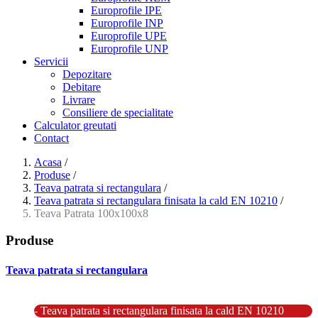
Europrofile IPE
Europrofile INP
Europrofile UPE
Europrofile UNP
Servicii
Depozitare
Debitare
Livrare
Consiliere de specialitate
Calculator greutati
Contact
Acasa
/
Produse
/
Teava patrata si rectangulara
/
Teava patrata si rectangulara finisata la cald EN 10210
/
Teava Patrata 100x100x8
Produse
Teava patrata si rectangulara
- Teava patrata si rectangulara prelucrata la rece EN 10219
- Teava patrata si rectangulara finisata la cald EN 10210