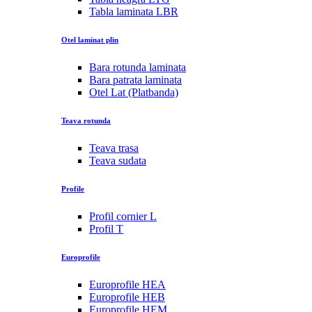
Tabla laminata LBR
Otel laminat plin
Bara rotunda laminata
Bara patrata laminata
Otel Lat (Platbanda)
Teava rotunda
Teava trasa
Teava sudata
Profile
Profil cornier L
Profil T
Europrofile
Europrofile HEA
Europrofile HEB
Europrofile HEM