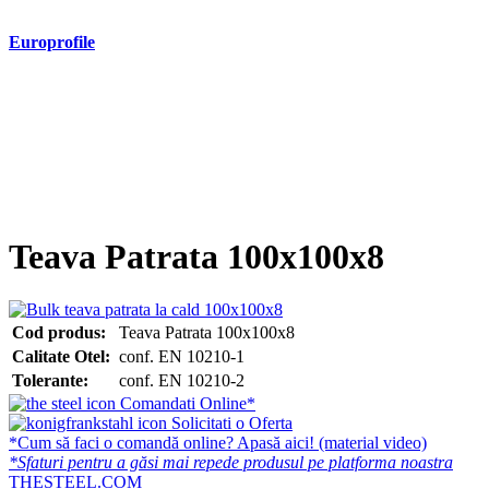
Europrofile
- Europrofile HEA S235, S275, S355
- Europrofile HEB S235, S275, S355
- Europrofile HEM S235, S275, S355
- Europrofile IPE S235, S275, S355
- Europrofile INP S235, S275, S355
- Europrofile UPE S235, S275, S355
- Europrofile UNP S235, S275, S355
Teava Patrata 100x100x8
Cod produs:
Teava Patrata 100x100x8
Calitate Otel:
conf. EN 10210-1
Tolerante:
conf. EN 10210-2
Comandati Online*
Solicitati o Oferta
*Cum să faci o comandă online? Apasă aici! (material video)
*Sfaturi pentru a găsi mai repede produsul pe platforma noastra
THESTEEL.COM