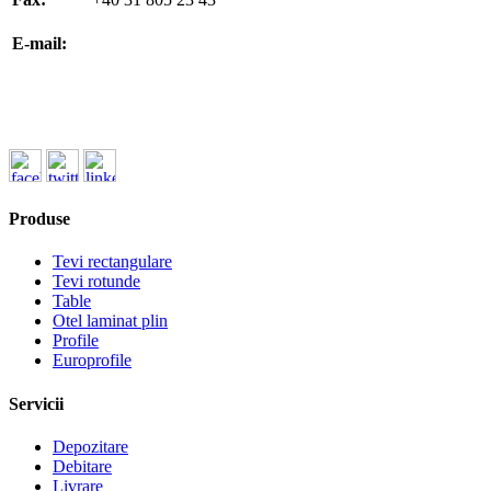
office@koenigfrankstahl.ro
E-mail:
office@kfs.ro
ofertare@koenigfrankstahl.ro
Produse
Tevi rectangulare
Tevi rotunde
Table
Otel laminat plin
Profile
Europrofile
Servicii
Depozitare
Debitare
Livrare