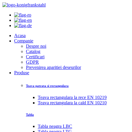
Acasa
Companie
Despre noi
Catalog
Certificari
GDPR
Prevenirea aparitiei deseurilor
Produse
Teava patrata si rectangulara
Teava rectangulara la rece EN 10219
Teava rectangulara la cald EN 10210
Tabla
Tabla neagra LBC
Tabla neagra LTG