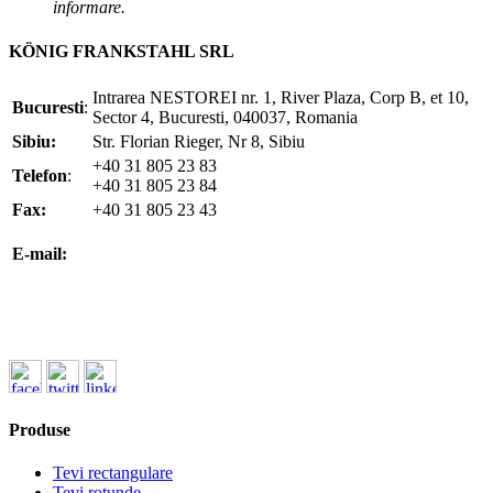
informare.
KÖNIG FRANKSTAHL SRL
Intrarea NESTOREI nr. 1, River Plaza, Corp B, et 10,
Bucuresti
:
Sector 4, Bucuresti, 040037, Romania
Sibiu:
Str. Florian Rieger, Nr 8, Sibiu
+40 31 805 23 83
Telefon
:
+40 31 805 23 84
Fax:
+40 31 805 23 43
office@koenigfrankstahl.ro
E-mail:
office@kfs.ro
ofertare@koenigfrankstahl.ro
Produse
Tevi rectangulare
Tevi rotunde