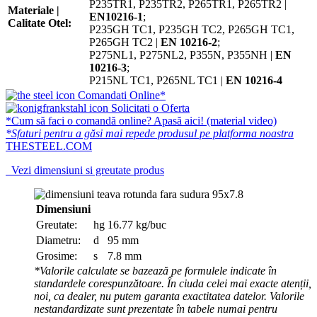
P235TR1, P235TR2, P265TR1, P265TR2 |
Materiale |
EN10216-1
;
Calitate Otel:
P235GH TC1, P235GH TC2, P265GH TC1,
P265GH TC2 |
EN 10216-2
;
P275NL1, P275NL2, P355N, P355NH |
EN
10216-3
;
P215NL TC1, P265NL TC1 |
EN 10216-4
Comandati Online*
Solicitati o Oferta
*Cum să faci o comandă online? Apasă aici! (material video)
*Sfaturi pentru a găsi mai repede produsul pe platforma noastra
THESTEEL.COM
Vezi dimensiuni si greutate produs
Dimensiuni
Greutate:
hg
16.77 kg/buc
Diametru:
d
95 mm
Grosime:
s
7.8 mm
*Valorile calculate se bazează pe formulele indicate în
standardele corespunzătoare. În ciuda celei mai exacte atenții,
noi, ca dealer, nu putem garanta exactitatea datelor. Valorile
nestandardizate sunt prezentate în tabele numai pentru