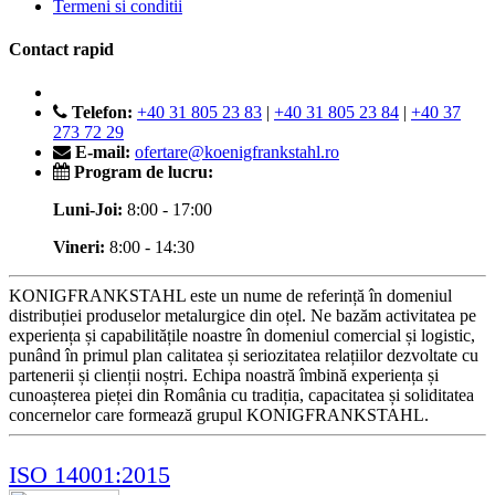
Termeni si conditii
Contact rapid
Telefon:
+40 31 805 23 83
|
+40 31 805 23 84
|
+40 37
273 72 29
E-mail:
ofertare@koenigfrankstahl.ro
Program de lucru:
Luni-Joi:
8:00 - 17:00
Vineri:
8:00 - 14:30
KONIGFRANKSTAHL este un nume de referință în domeniul
distribuției produselor metalurgice din oțel. Ne bazăm activitatea pe
experiența și capabilitățile noastre în domeniul comercial și logistic,
punând în primul plan calitatea și seriozitatea relațiilor dezvoltate cu
partenerii și clienții noștri. Echipa noastră îmbină experiența și
cunoașterea pieței din România cu tradiția, capacitatea și soliditatea
concernelor care formează grupul KONIGFRANKSTAHL.
ISO 14001:2015