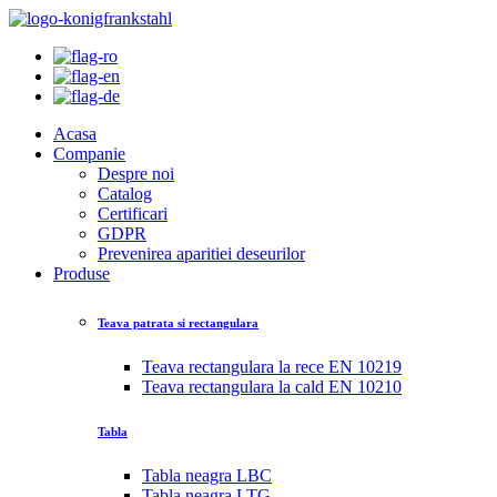
Acasa
Companie
Despre noi
Catalog
Certificari
GDPR
Prevenirea aparitiei deseurilor
Produse
Teava patrata si rectangulara
Teava rectangulara la rece EN 10219
Teava rectangulara la cald EN 10210
Tabla
Tabla neagra LBC
Tabla neagra LTG