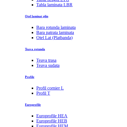
Tabla laminata LBR
Otel laminat plin
Bara rotunda laminata
Bara patrata laminata
Otel Lat (Platbanda)
Teava rotunda
Teava trasa
Teava sudata
Profile
Profil cornier L
Profil T
Europrofile
Europrofile HEA
Europrofile HEB
Europrofile HEM