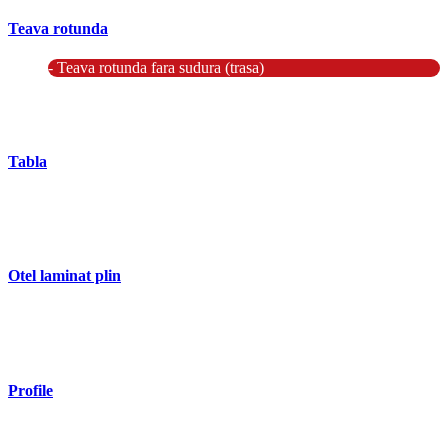
Teava rotunda
- Teava rotunda fara sudura (trasa)
- Teava de presiune
- Teava hidraulica de precizie
- Teava rotunda cu sudura longitudinala
Tabla
- Tabla neagra subtire laminata la cald LBC (HRS / HRC)
- Tabla groasa neagra laminata la cald LTG (HRP)
- Tabla decapata laminata la rece LBR (CRS / CRC)
Otel laminat plin
- Bara rotunda laminata din otel
- Bara patrata laminata din otel
- Otel Lat (Platbanda)
Profile
- Profil cornier S235 S355 S275
- Profil T S235 S275 S355