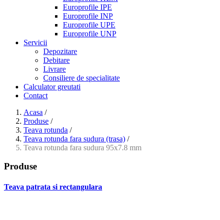
Europrofile IPE
Europrofile INP
Europrofile UPE
Europrofile UNP
Servicii
Depozitare
Debitare
Livrare
Consiliere de specialitate
Calculator greutati
Contact
Acasa
/
Produse
/
Teava rotunda
/
Teava rotunda fara sudura (trasa)
/
Teava rotunda fara sudura 95x7.8 mm
Produse
Teava patrata si rectangulara
- Teava patrata si rectangulara prelucrata la rece EN 10219
- Teava patrata si rectangulara finisata la cald EN 10210