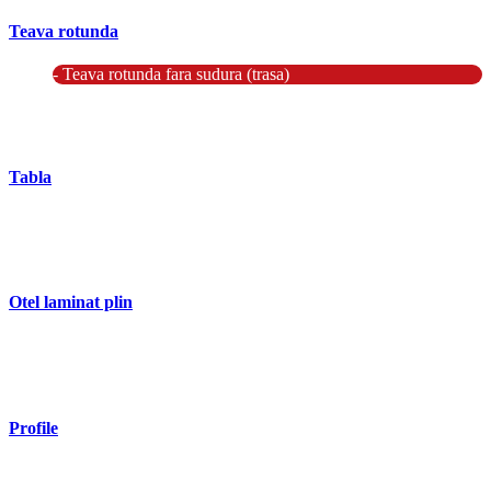
Teava rotunda
- Teava rotunda fara sudura (trasa)
- Teava de presiune
- Teava hidraulica de precizie
- Teava rotunda cu sudura longitudinala
Tabla
- Tabla neagra subtire laminata la cald LBC (HRS / HRC)
- Tabla groasa neagra laminata la cald LTG (HRP)
- Tabla decapata laminata la rece LBR (CRS / CRC)
Otel laminat plin
- Bara rotunda laminata din otel
- Bara patrata laminata din otel
- Otel Lat (Platbanda)
Profile
- Profil cornier S235 S355 S275
- Profil T S235 S275 S355