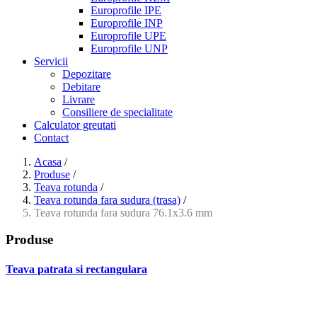
Europrofile IPE
Europrofile INP
Europrofile UPE
Europrofile UNP
Servicii
Depozitare
Debitare
Livrare
Consiliere de specialitate
Calculator greutati
Contact
Acasa
/
Produse
/
Teava rotunda
/
Teava rotunda fara sudura (trasa)
/
Teava rotunda fara sudura 76.1x3.6 mm
Produse
Teava patrata si rectangulara
- Teava patrata si rectangulara prelucrata la rece EN 10219
- Teava patrata si rectangulara finisata la cald EN 10210