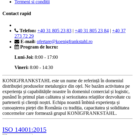
Termeni si conditii
Contact rapid
Telefon:
+40 31 805 23 83
|
+40 31 805 23 84
|
+40 37
273 72 29
E-mail:
ofertare@koenigfrankstahl.ro
Program de lucru:
Luni-Joi:
8:00 - 17:00
Vineri:
8:00 - 14:30
KONIGFRANKSTAHL este un nume de referință în domeniul
distribuției produselor metalurgice din oțel. Ne bazăm activitatea pe
experiența și capabilitățile noastre în domeniul comercial și logistic,
punând în primul plan calitatea și seriozitatea relațiilor dezvoltate cu
partenerii și clienții noștri. Echipa noastră îmbină experiența și
cunoașterea pieței din România cu tradiția, capacitatea și soliditatea
concernelor care formează grupul KONIGFRANKSTAHL.
ISO 14001:2015