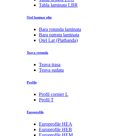
Tabla laminata LBR
Otel laminat plin
Bara rotunda laminata
Bara patrata laminata
Otel Lat (Platbanda)
Teava rotunda
Teava trasa
Teava sudata
Profile
Profil cornier L
Profil T
Europrofile
Europrofile HEA
Europrofile HEB
Europrofile HEM