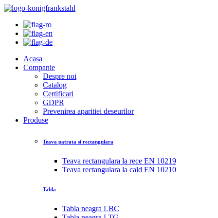
Acasa
Companie
Despre noi
Catalog
Certificari
GDPR
Prevenirea aparitiei deseurilor
Produse
Teava patrata si rectangulara
Teava rectangulara la rece EN 10219
Teava rectangulara la cald EN 10210
Tabla
Tabla neagra LBC
Tabla neagra LTG