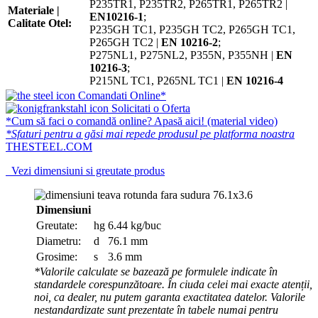
P235TR1, P235TR2, P265TR1, P265TR2 |
Materiale |
EN10216-1
;
Calitate Otel:
P235GH TC1, P235GH TC2, P265GH TC1,
P265GH TC2 |
EN 10216-2
;
P275NL1, P275NL2, P355N, P355NH |
EN
10216-3
;
P215NL TC1, P265NL TC1 |
EN 10216-4
Comandati Online*
Solicitati o Oferta
*Cum să faci o comandă online? Apasă aici! (material video)
*Sfaturi pentru a găsi mai repede produsul pe platforma noastra
THESTEEL.COM
Vezi dimensiuni si greutate produs
Dimensiuni
Greutate:
hg
6.44 kg/buc
Diametru:
d
76.1 mm
Grosime:
s
3.6 mm
*Valorile calculate se bazează pe formulele indicate în
standardele corespunzătoare. În ciuda celei mai exacte atenții,
noi, ca dealer, nu putem garanta exactitatea datelor. Valorile
nestandardizate sunt prezentate în tabele numai pentru