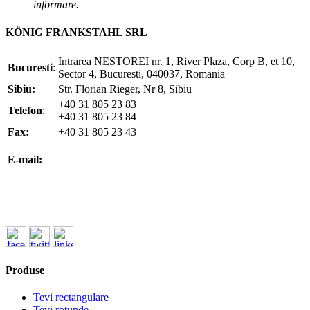
informare.
KÖNIG FRANKSTAHL SRL
Intrarea NESTOREI nr. 1, River Plaza, Corp B, et 10,
Bucuresti
:
Sector 4, Bucuresti, 040037, Romania
Sibiu:
Str. Florian Rieger, Nr 8, Sibiu
+40 31 805 23 83
Telefon
:
+40 31 805 23 84
Fax:
+40 31 805 23 43
office@koenigfrankstahl.ro
E-mail:
office@kfs.ro
ofertare@koenigfrankstahl.ro
Produse
Tevi rectangulare
Tevi rotunde