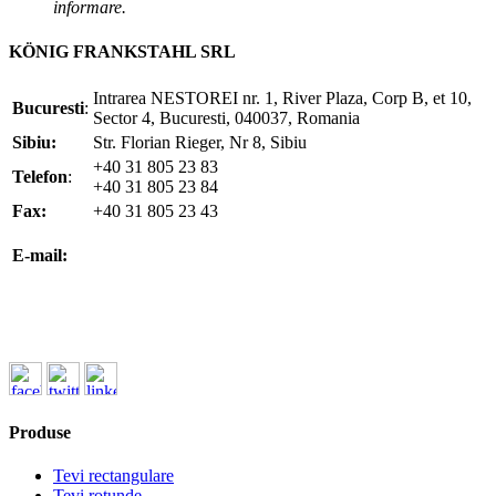
informare.
KÖNIG FRANKSTAHL SRL
Intrarea NESTOREI nr. 1, River Plaza, Corp B, et 10,
Bucuresti
:
Sector 4, Bucuresti, 040037, Romania
Sibiu:
Str. Florian Rieger, Nr 8, Sibiu
+40 31 805 23 83
Telefon
:
+40 31 805 23 84
Fax:
+40 31 805 23 43
office@koenigfrankstahl.ro
E-mail:
office@kfs.ro
ofertare@koenigfrankstahl.ro
Produse
Tevi rectangulare
Tevi rotunde