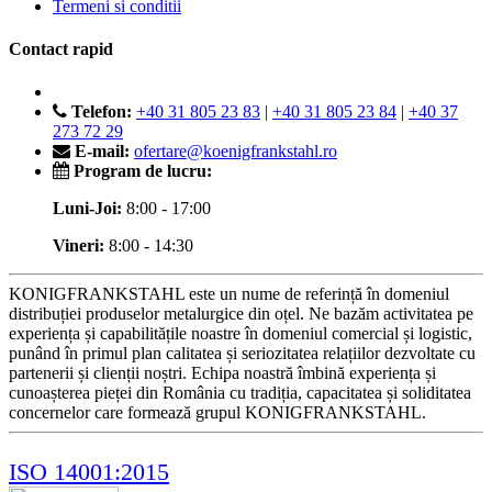
Termeni si conditii
Contact rapid
Telefon:
+40 31 805 23 83
|
+40 31 805 23 84
|
+40 37
273 72 29
E-mail:
ofertare@koenigfrankstahl.ro
Program de lucru:
Luni-Joi:
8:00 - 17:00
Vineri:
8:00 - 14:30
KONIGFRANKSTAHL este un nume de referință în domeniul
distribuției produselor metalurgice din oțel. Ne bazăm activitatea pe
experiența și capabilitățile noastre în domeniul comercial și logistic,
punând în primul plan calitatea și seriozitatea relațiilor dezvoltate cu
partenerii și clienții noștri. Echipa noastră îmbină experiența și
cunoașterea pieței din România cu tradiția, capacitatea și soliditatea
concernelor care formează grupul KONIGFRANKSTAHL.
ISO 14001:2015