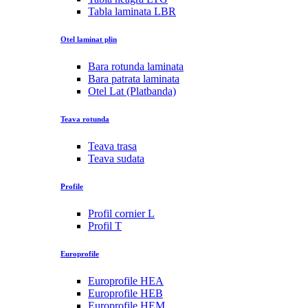
Tabla laminata LBR
Otel laminat plin
Bara rotunda laminata
Bara patrata laminata
Otel Lat (Platbanda)
Teava rotunda
Teava trasa
Teava sudata
Profile
Profil cornier L
Profil T
Europrofile
Europrofile HEA
Europrofile HEB
Europrofile HEM