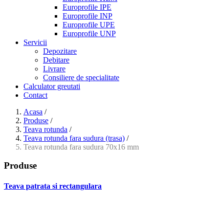
Europrofile IPE
Europrofile INP
Europrofile UPE
Europrofile UNP
Servicii
Depozitare
Debitare
Livrare
Consiliere de specialitate
Calculator greutati
Contact
Acasa
/
Produse
/
Teava rotunda
/
Teava rotunda fara sudura (trasa)
/
Teava rotunda fara sudura 70x16 mm
Produse
Teava patrata si rectangulara
- Teava patrata si rectangulara prelucrata la rece EN 10219
- Teava patrata si rectangulara finisata la cald EN 10210