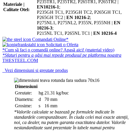
P235TR1, P235TR2, P265TR1, P265TR2 |
Materiale |
EN10216-1
;
Calitate Otel:
P235GH TC1, P235GH TC2, P265GH TC1,
P265GH TC2 |
EN 10216-2
;
P275NL1, P275NL2, P355N, P355NH |
EN
10216-3
;
P215NL TC1, P265NL TC1 |
EN 10216-4
Comandati Online*
Solicitati o Oferta
*Cum să faci o comandă online? Apasă aici! (material video)
*Sfaturi pentru a găsi mai repede produsul pe platforma noastra
THESTEEL.COM
Vezi dimensiuni si greutate produs
Dimensiuni
Greutate:
hg
21.31 kg/buc
Diametru:
d
70 mm
Grosime:
s
16 mm
*Valorile calculate se bazează pe formulele indicate în
standardele corespunzătoare. În ciuda celei mai exacte atenții,
noi, ca dealer, nu putem garanta exactitatea datelor. Valorile
nestandardizate sunt prezentate în tabele numai pentru