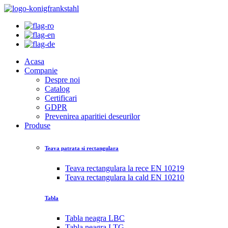
Acasa
Companie
Despre noi
Catalog
Certificari
GDPR
Prevenirea aparitiei deseurilor
Produse
Teava patrata si rectangulara
Teava rectangulara la rece EN 10219
Teava rectangulara la cald EN 10210
Tabla
Tabla neagra LBC
Tabla neagra LTG