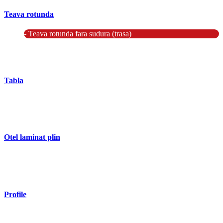
Teava rotunda
- Teava rotunda fara sudura (trasa)
- Teava de presiune
- Teava hidraulica de precizie
- Teava rotunda cu sudura longitudinala
Tabla
- Tabla neagra subtire laminata la cald LBC (HRS / HRC)
- Tabla groasa neagra laminata la cald LTG (HRP)
- Tabla decapata laminata la rece LBR (CRS / CRC)
Otel laminat plin
- Bara rotunda laminata din otel
- Bara patrata laminata din otel
- Otel Lat (Platbanda)
Profile
- Profil cornier S235 S355 S275
- Profil T S235 S275 S355