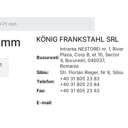
7x7.1 mm
1 mm
KÖNIG FRANKSTAHL SRL
Intrarea NESTOREI nr. 1, River
Plaza, Corp B, et 10, Sector
Bucuresti
:
4, Bucuresti, 040037,
1
Romania
Sibiu:
Str. Florian Rieger, Nr 8, Sibiu
+40 31 805 23 83
Telefon
:
+40 31 805 23 84
Fax:
+40 31 805 23 43
office@koenigfrankstahl.ro
E-mail:
office@kfs.ro
ofertare@koenigfrankstahl.ro