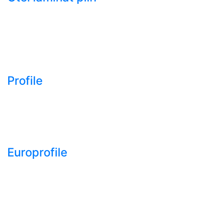
- Bara rotunda laminata
din otel
- Bara patrata laminata
din otel
- Otel Lat (Platbanda)
Profile
- Profil cornier S235
S355 S275
- Profil T S235 S275
S355
Europrofile
- Europrofile HEA S235,
S275, S355
- Europrofile HEB S235,
S275, S355
- Europrofile HEM S235,