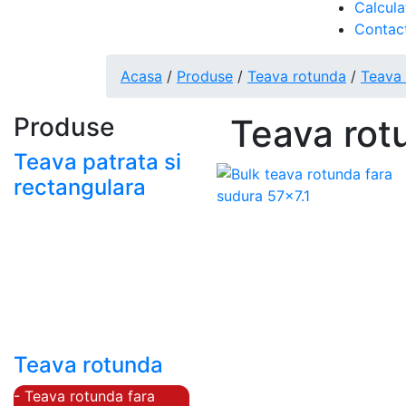
Calcula
Contac
Acasa
/
Produse
/
Teava rotunda
/
Teava 
Produse
Teava rot
Teava patrata si
rectangulara
- Teava patrata si
rectangulara prelucrata
la rece EN 10219
- Teava patrata si
rectangulara finisata la
cald EN 10210
Teava rotunda
- Teava rotunda fara