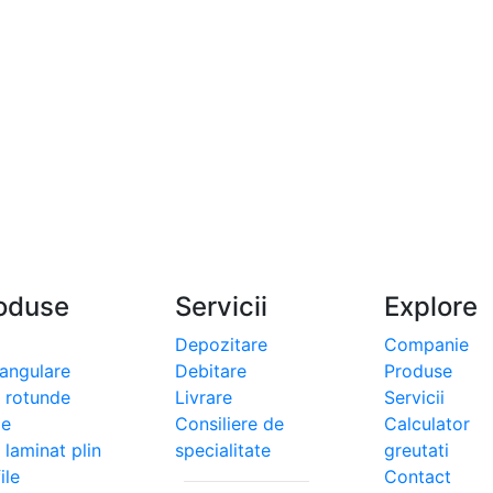
oduse
Servicii
Explore
Depozitare
Companie
tangulare
Debitare
Produse
i rotunde
Livrare
Servicii
le
Consiliere de
Calculator
 laminat plin
specialitate
greutati
ile
Contact