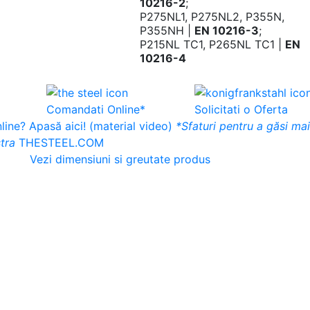
10216-2
;
P275NL1, P275NL2, P355N,
P355NH |
EN 10216-3
;
P215NL TC1, P265NL TC1 |
EN
10216-4
Comandati Online*
Solicitati o Oferta
ine? Apasă aici! (material video)
*Sfaturi pentru a găsi ma
tra
THESTEEL.COM
Vezi dimensiuni si greutate produs