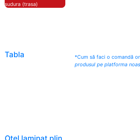
sudura (trasa)
- Teava de presiune
- Teava hidraulica de
precizie
- Teava rotunda cu
sudura longitudinala
Tabla
*Cum să faci o comandă onl
produsul pe platforma noas
- Tabla neagra subtire
laminata la cald LBC
(HRS / HRC)
- Tabla groasa neagra
laminata la cald LTG
(HRP)
- Tabla decapata
laminata la rece LBR
(CRS / CRC)
Otel laminat plin