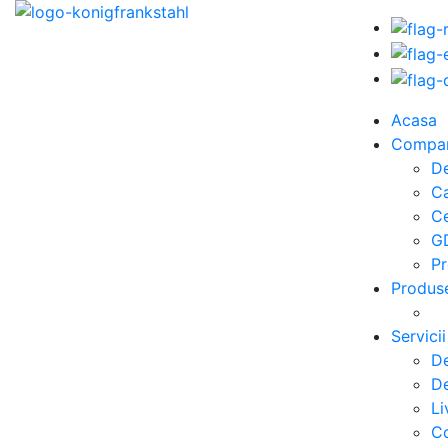
Acasa
Compa
De
C
Ce
G
Pr
Produs
Servicii
De
De
Li
Co