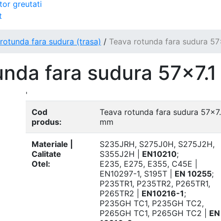
tor greutati
t
rotunda fara sudura (trasa)
/
Teava rotunda fara sudura 5
unda fara sudura 57x7.
'
Cod
Teava rotunda fara sudura 57x7.
produs:
mm
Materiale |
S235JRH, S275J0H, S275J2H,
Calitate
S355J2H |
EN10210
;
Otel:
E235, E275, E355, C45E |
EN10297-1, S195T |
EN 10255
;
P235TR1, P235TR2, P265TR1,
P265TR2 |
EN10216-1
;
P235GH TC1, P235GH TC2,
P265GH TC1, P265GH TC2 |
EN