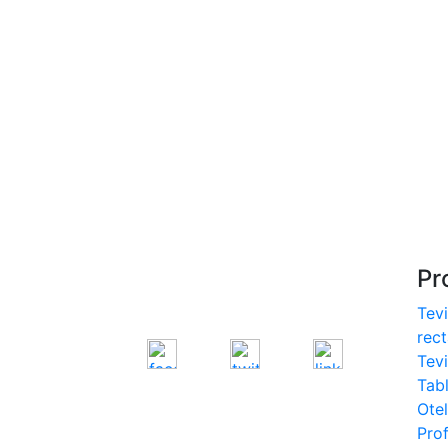
S275, S355
- Europrofile IPE S235,
S275, S355
- Europrofile INP S235,
S275, S355
- Europrofile UPE S235,
S275, S355
- Europrofile UNP S235,
S275, S355
Pr
Tevi
rec
Tev
Tab
Otel
Prof