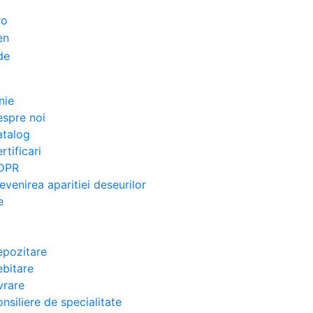
nie
spre noi
atalog
rtificari
DPR
evenirea aparitiei deseurilor
e
pozitare
bitare
vrare
nsiliere de specialitate