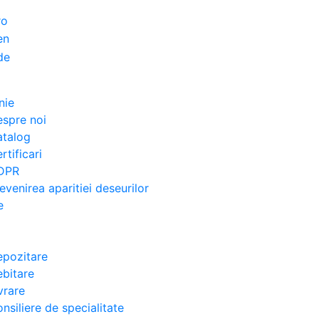
nie
spre noi
atalog
rtificari
DPR
evenirea aparitiei deseurilor
e
pozitare
bitare
vrare
nsiliere de specialitate