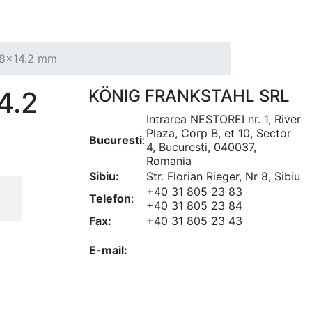
08x14.2 mm
4.2
KÖNIG FRANKSTAHL SRL
Intrarea NESTOREI nr. 1, River
Plaza, Corp B, et 10, Sector
Bucuresti
:
4, Bucuresti, 040037,
Romania
Sibiu:
Str. Florian Rieger, Nr 8, Sibiu
+40 31 805 23 83
Telefon
:
+40 31 805 23 84
Fax:
+40 31 805 23 43
office@koenigfrankstahl.ro
E-mail:
office@kfs.ro
ofertare@koenigfrankstahl.ro