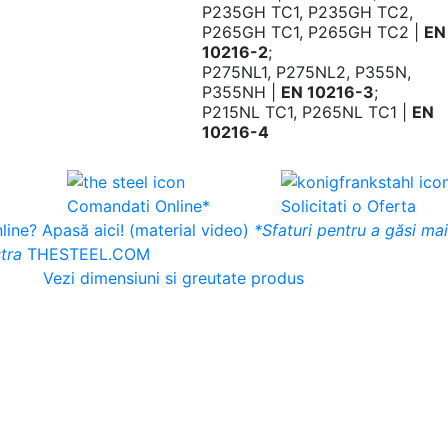
P235GH TC1, P235GH TC2,
P265GH TC1, P265GH TC2 |
EN
10216-2
;
P275NL1, P275NL2, P355N,
P355NH |
EN 10216-3
;
P215NL TC1, P265NL TC1 |
EN
10216-4
Comandati Online*
Solicitati o Oferta
ine? Apasă aici! (material video)
*Sfaturi pentru a găsi ma
tra
THESTEEL.COM
Vezi dimensiuni si greutate produs