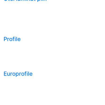
- Bara rotunda laminata
din otel
- Bara patrata laminata
din otel
- Otel Lat (Platbanda)
Profile
- Profil cornier S235
S355 S275
- Profil T S235 S275
S355
Europrofile
- Europrofile HEA S235,
S275, S355
- Europrofile HEB S235,
S275, S355
- Europrofile HEM S235,