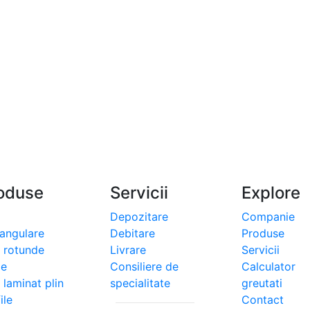
oduse
Servicii
Explore
Depozitare
Companie
tangulare
Debitare
Produse
i rotunde
Livrare
Servicii
le
Consiliere de
Calculator
 laminat plin
specialitate
greutati
ile
Contact