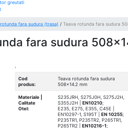
tor greutati
t
rotunda fara sudura (trasa)
/
Teava rotunda fara sudura 5
unda fara sudura 508x1
'
Cod
Teava rotunda fara sudura
produs:
508x14.2 mm
Materiale |
S235JRH, S275J0H, S275J2H,
Calitate
S355J2H |
EN10210
;
Otel:
E235, E275, E355, C45E |
EN10297-1, S195T |
EN 10255
;
P235TR1, P235TR2, P265TR1,
P265TR2 |
EN10216-1
;