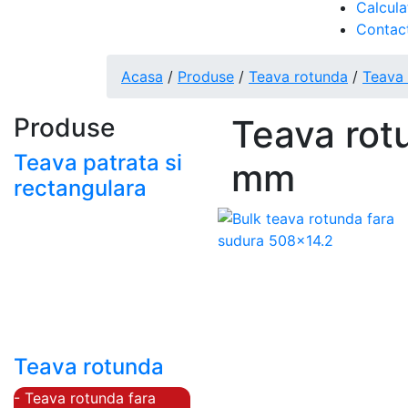
Calcula
Contac
Acasa
/
Produse
/
Teava rotunda
/
Teava 
Produse
Teava rot
Teava patrata si
mm
rectangulara
- Teava patrata si
rectangulara prelucrata
la rece EN 10219
- Teava patrata si
rectangulara finisata la
cald EN 10210
Teava rotunda
- Teava rotunda fara