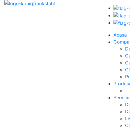
Acasa
Compa
De
C
Ce
G
Pr
Produs
Servicii
De
De
Li
Co