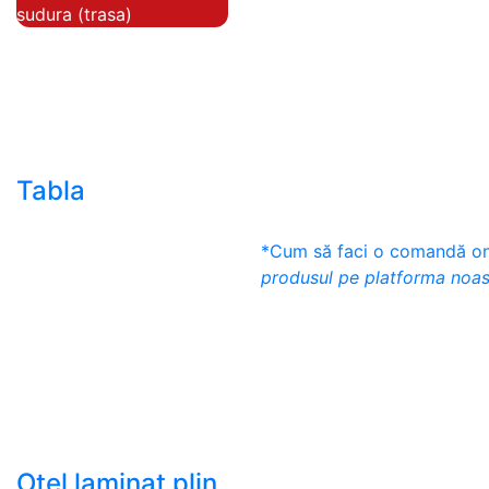
sudura (trasa)
- Teava de presiune
- Teava hidraulica de
precizie
- Teava rotunda cu
sudura longitudinala
Tabla
- Tabla neagra subtire
*Cum să faci o comandă onl
laminata la cald LBC
produsul pe platforma noas
(HRS / HRC)
- Tabla groasa neagra
laminata la cald LTG
(HRP)
- Tabla decapata
laminata la rece LBR
(CRS / CRC)
Otel laminat plin