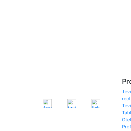
S275, S355
- Europrofile IPE S235,
S275, S355
- Europrofile INP S235,
S275, S355
- Europrofile UPE S235,
S275, S355
- Europrofile UNP S235,
S275, S355
Pr
Tevi
rec
Tev
Tab
Otel
Prof