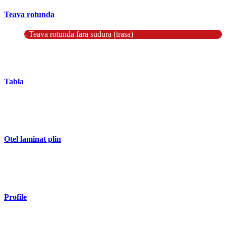
Teava rotunda
- Teava rotunda fara sudura (trasa)
- Teava de presiune
- Teava hidraulica de precizie
- Teava rotunda cu sudura longitudinala
Tabla
- Tabla neagra subtire laminata la cald LBC (HRS / HRC)
- Tabla groasa neagra laminata la cald LTG (HRP)
- Tabla decapata laminata la rece LBR (CRS / CRC)
Otel laminat plin
- Bara rotunda laminata din otel
- Bara patrata laminata din otel
- Otel Lat (Platbanda)
Profile
- Profil cornier S235 S355 S275
- Profil T S235 S275 S355