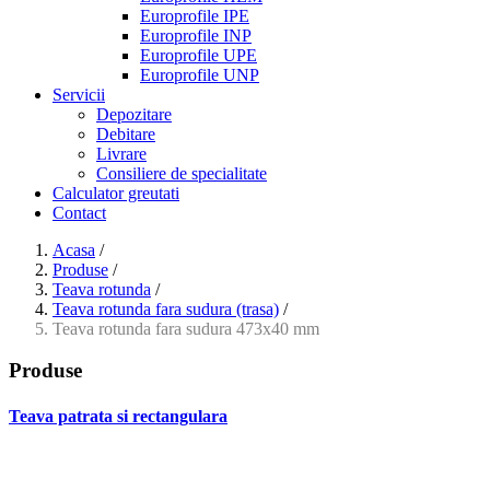
Europrofile IPE
Europrofile INP
Europrofile UPE
Europrofile UNP
Servicii
Depozitare
Debitare
Livrare
Consiliere de specialitate
Calculator greutati
Contact
Acasa
/
Produse
/
Teava rotunda
/
Teava rotunda fara sudura (trasa)
/
Teava rotunda fara sudura 473x40 mm
Produse
Teava patrata si rectangulara
- Teava patrata si rectangulara prelucrata la rece EN 10219
- Teava patrata si rectangulara finisata la cald EN 10210