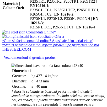
P235TR1, P235TR2, P265TR1, P265TR2 |
Materiale |
EN10216-1
;
Calitate Otel:
P235GH TC1, P235GH TC2, P265GH TC1,
P265GH TC2 |
EN 10216-2
;
P275NL1, P275NL2, P355N, P355NH |
EN
10216-3
;
P215NL TC1, P265NL TC1 |
EN 10216-4
Comandati Online*
Solicitati o Oferta
*Cum să faci o comandă online? Apasă aici! (material video)
*Sfaturi pentru a găsi mai repede produsul pe platforma noastra
THESTEEL.COM
Vezi dimensiuni si greutate produs
Dimensiuni
Greutate:
hg
427.14 kg/buc
Diametru:
d
473 mm
Grosime:
s
40 mm
*Valorile calculate se bazează pe formulele indicate în
standardele corespunzătoare. În ciuda celei mai exacte atenții,
noi, ca dealer, nu putem garanta exactitatea datelor. Valorile
nestandardizate sunt prezentate în tabele numai pentru