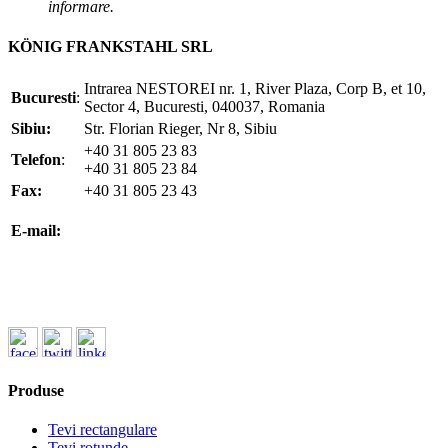
informare.
KÖNIG FRANKSTAHL SRL
Intrarea NESTOREI nr. 1, River Plaza, Corp B, et 10,
Bucuresti
:
Sector 4, Bucuresti, 040037, Romania
Sibiu:
Str. Florian Rieger, Nr 8, Sibiu
+40 31 805 23 83
Telefon
:
+40 31 805 23 84
Fax:
+40 31 805 23 43
office@koenigfrankstahl.ro
E-mail:
office@kfs.ro
ofertare@koenigfrankstahl.ro
Produse
Tevi rectangulare
Tevi rotunde