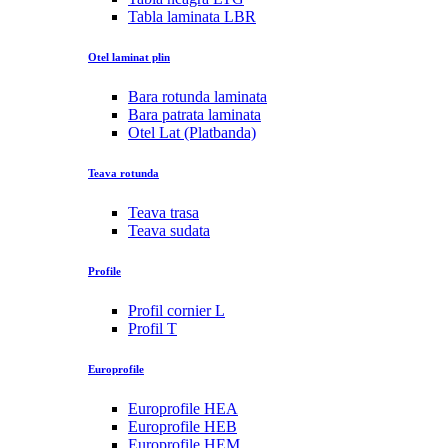
Tabla laminata LBR
Otel laminat plin
Bara rotunda laminata
Bara patrata laminata
Otel Lat (Platbanda)
Teava rotunda
Teava trasa
Teava sudata
Profile
Profil cornier L
Profil T
Europrofile
Europrofile HEA
Europrofile HEB
Europrofile HEM