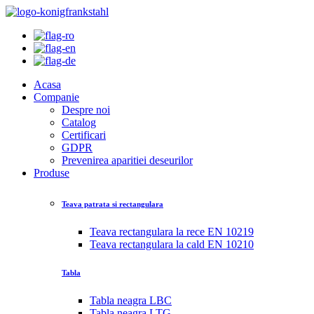
Acasa
Companie
Despre noi
Catalog
Certificari
GDPR
Prevenirea aparitiei deseurilor
Produse
Teava patrata si rectangulara
Teava rectangulara la rece EN 10219
Teava rectangulara la cald EN 10210
Tabla
Tabla neagra LBC
Tabla neagra LTG