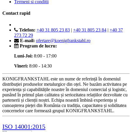
Termeni si conditii
Contact rapid
Telefon:
+40 31 805 23 83
|
+40 31 805 23 84
|
+40 37
273 72 29
E-mail:
ofertare@koenigfrankstahl.ro
Program de lucru:
Luni-Joi:
8:00 - 17:00
Vineri:
8:00 - 14:30
KONIGFRANKSTAHL este un nume de referință în domeniul
distribuției produselor metalurgice din oțel. Ne bazăm activitatea pe
experiența și capabilitățile noastre în domeniul comercial și logistic,
punând în primul plan calitatea și seriozitatea relațiilor dezvoltate cu
partenerii și clienții noștri. Echipa noastră îmbină experiența și
cunoașterea pieței din România cu tradiția, capacitatea și soliditatea
concernelor care formează grupul KONIGFRANKSTAHL.
ISO 14001:2015