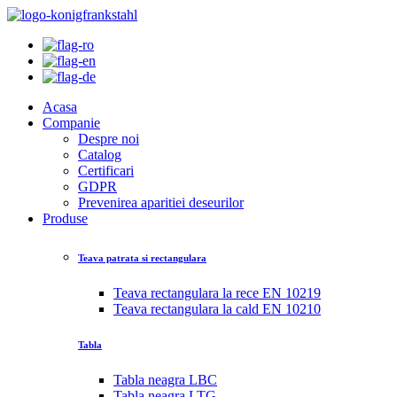
Acasa
Companie
Despre noi
Catalog
Certificari
GDPR
Prevenirea aparitiei deseurilor
Produse
Teava patrata si rectangulara
Teava rectangulara la rece EN 10219
Teava rectangulara la cald EN 10210
Tabla
Tabla neagra LBC
Tabla neagra LTG