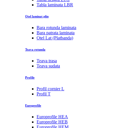
Tabla laminata LBR
Otel laminat plin
Bara rotunda laminata
Bara patrata laminata
Otel Lat (Platbanda)
Teava rotunda
Teava trasa
Teava sudata
Profile
Profil cornier L
Profil T
Europrofile
Europrofile HEA
Europrofile HEB
Europrofile HEM