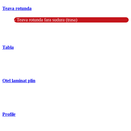
Teava rotunda
- Teava rotunda fara sudura (trasa)
- Teava de presiune
- Teava hidraulica de precizie
- Teava rotunda cu sudura longitudinala
Tabla
- Tabla neagra subtire laminata la cald LBC (HRS / HRC)
- Tabla groasa neagra laminata la cald LTG (HRP)
- Tabla decapata laminata la rece LBR (CRS / CRC)
Otel laminat plin
- Bara rotunda laminata din otel
- Bara patrata laminata din otel
- Otel Lat (Platbanda)
Profile
- Profil cornier S235 S355 S275
- Profil T S235 S275 S355