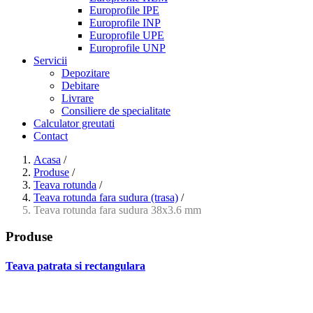
Europrofile IPE
Europrofile INP
Europrofile UPE
Europrofile UNP
Servicii
Depozitare
Debitare
Livrare
Consiliere de specialitate
Calculator greutati
Contact
Acasa
/
Produse
/
Teava rotunda
/
Teava rotunda fara sudura (trasa)
/
Teava rotunda fara sudura 38x3.6 mm
Produse
Teava patrata si rectangulara
- Teava patrata si rectangulara prelucrata la rece EN 10219
- Teava patrata si rectangulara finisata la cald EN 10210