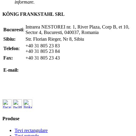
informare.
KÖNIG FRANKSTAHL SRL
Intrarea NESTOREI nr. 1, River Plaza, Corp B, et 10,
Bucuresti
:
Sector 4, Bucuresti, 040037, Romania
Sibiu:
Str. Florian Rieger, Nr 8, Sibiu
+40 31 805 23 83
Telefon
:
+40 31 805 23 84
Fax:
+40 31 805 23 43
office@koenigfrankstahl.ro
E-mail:
office@kfs.ro
ofertare@koenigfrankstahl.ro
Produse
Tevi rectangulare
Tevi rotunde