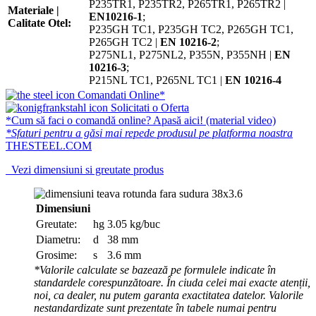
P235TR1, P235TR2, P265TR1, P265TR2 |
Materiale |
EN10216-1
;
Calitate Otel:
P235GH TC1, P235GH TC2, P265GH TC1,
P265GH TC2 |
EN 10216-2
;
P275NL1, P275NL2, P355N, P355NH |
EN
10216-3
;
P215NL TC1, P265NL TC1 |
EN 10216-4
Comandati Online*
Solicitati o Oferta
*Cum să faci o comandă online? Apasă aici! (material video)
*Sfaturi pentru a găsi mai repede produsul pe platforma noastra
THESTEEL.COM
Vezi dimensiuni si greutate produs
Dimensiuni
Greutate:
hg
3.05 kg/buc
Diametru:
d
38 mm
Grosime:
s
3.6 mm
*Valorile calculate se bazează pe formulele indicate în
standardele corespunzătoare. În ciuda celei mai exacte atenții,
noi, ca dealer, nu putem garanta exactitatea datelor. Valorile
nestandardizate sunt prezentate în tabele numai pentru