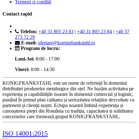
Termeni si conditii
Contact rapid
Telefon:
+40 31 805 23 83
|
+40 31 805 23 84
|
+40 37
273 72 29
E-mail:
ofertare@koenigfrankstahl.ro
Program de lucru:
Luni-Joi:
8:00 - 17:00
Vineri:
8:00 - 14:30
KONIGFRANKSTAHL este un nume de referință în domeniul
distribuției produselor metalurgice din oțel. Ne bazăm activitatea pe
experiența și capabilitățile noastre în domeniul comercial și logistic,
punând în primul plan calitatea și seriozitatea relațiilor dezvoltate cu
partenerii și clienții noștri. Echipa noastră îmbină experiența și
cunoașterea pieței din România cu tradiția, capacitatea și soliditatea
concernelor care formează grupul KONIGFRANKSTAHL.
ISO 14001:2015