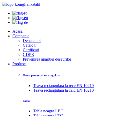
Acasa
Companie
Despre noi
Catalog
Certificari
GDPR
Prevenirea aparitiei deseurilor
Produse
Teava patrata si rectangulara
Teava rectangulara la rece EN 10219
Teava rectangulara la cald EN 10210
Tabla
Tabla neagra LBC
Tabla neagra LTG