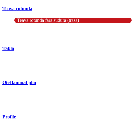
Teava rotunda
- Teava rotunda fara sudura (trasa)
- Teava de presiune
- Teava hidraulica de precizie
- Teava rotunda cu sudura longitudinala
Tabla
- Tabla neagra subtire laminata la cald LBC (HRS / HRC)
- Tabla groasa neagra laminata la cald LTG (HRP)
- Tabla decapata laminata la rece LBR (CRS / CRC)
Otel laminat plin
- Bara rotunda laminata din otel
- Bara patrata laminata din otel
- Otel Lat (Platbanda)
Profile
- Profil cornier S235 S355 S275
- Profil T S235 S275 S355