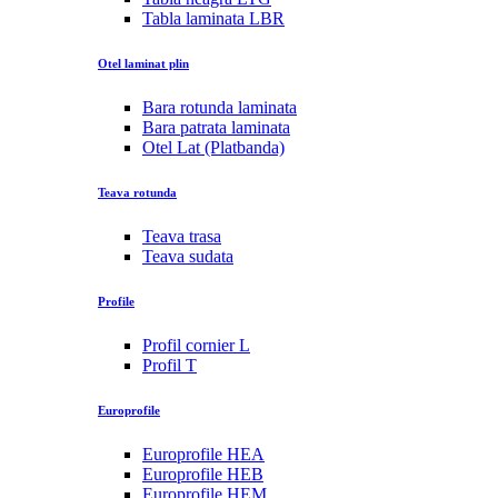
Tabla laminata LBR
Otel laminat plin
Bara rotunda laminata
Bara patrata laminata
Otel Lat (Platbanda)
Teava rotunda
Teava trasa
Teava sudata
Profile
Profil cornier L
Profil T
Europrofile
Europrofile HEA
Europrofile HEB
Europrofile HEM