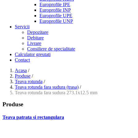
Europrofile IPE
Europrofile INP
Europrofile UPE
Europrofile UNP
Servicii
Depozitare
Debitare
Livrare
Consiliere de specialitate
Calculator greutati
Contact
Acasa
/
Produse
/
Teava rotunda
/
Teava rotunda fara sudura (trasa)
/
Teava rotunda fara sudura 273.1x12.5 mm
Produse
Teava patrata si rectangulara
- Teava patrata si rectangulara prelucrata la rece EN 10219
- Teava patrata si rectangulara finisata la cald EN 10210