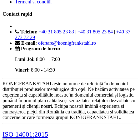
Termeni si conditii
Contact rapid
Telefon:
+40 31 805 23 83
|
+40 31 805 23 84
|
+40 37
273 72 29
E-mail:
ofertare@koenigfrankstahl.ro
Program de lucru:
Luni-Joi:
8:00 - 17:00
Vineri:
8:00 - 14:30
KONIGFRANKSTAHL este un nume de referință în domeniul
distribuției produselor metalurgice din oțel. Ne bazăm activitatea pe
experiența și capabilitățile noastre în domeniul comercial și logistic,
punând în primul plan calitatea și seriozitatea relațiilor dezvoltate cu
partenerii și clienții noștri. Echipa noastră îmbină experiența și
cunoașterea pieței din România cu tradiția, capacitatea și soliditatea
concernelor care formează grupul KONIGFRANKSTAHL.
ISO 14001:2015