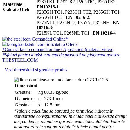
P235TR1, P235TR2, P265TR1, P265TR2 |
Materiale |
EN10216-1
;
Calitate Otel:
P235GH TC1, P235GH TC2, P265GH TC1,
P265GH TC2 |
EN 10216-2
;
P275NL1, P275NL2, P355N, P355NH |
EN
10216-3
;
P215NL TC1, P265NL TC1 |
EN 10216-4
Comandati Online*
Solicitati o Oferta
*Cum să faci o comandă online? Apasă aici! (material video)
*Sfaturi pentru a găsi mai repede produsul pe platforma noastra
THESTEEL.COM
Vezi dimensiuni si greutate produs
Dimensiuni
Greutate:
hg
80.33 kg/buc
Diametru:
d
273.1 mm
Grosime:
s
12.5 mm
*Valorile calculate se bazează pe formulele indicate în
standardele corespunzătoare. În ciuda celei mai exacte atenții,
noi, ca dealer, nu putem garanta exactitatea datelor. Valorile
nestandardizate sunt prezentate în tabele numai pentru