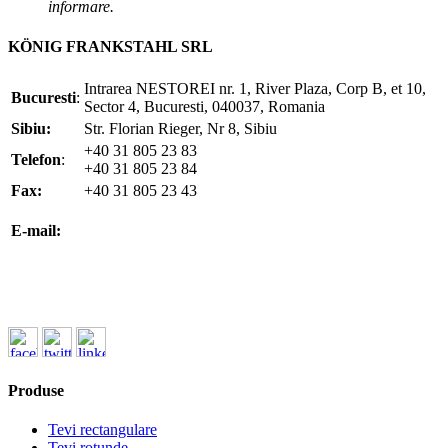
informare.
KÖNIG FRANKSTAHL SRL
Intrarea NESTOREI nr. 1, River Plaza, Corp B, et 10,
Bucuresti
:
Sector 4, Bucuresti, 040037, Romania
Sibiu:
Str. Florian Rieger, Nr 8, Sibiu
+40 31 805 23 83
Telefon
:
+40 31 805 23 84
Fax:
+40 31 805 23 43
office@koenigfrankstahl.ro
E-mail:
office@kfs.ro
ofertare@koenigfrankstahl.ro
Produse
Tevi rectangulare
Tevi rotunde